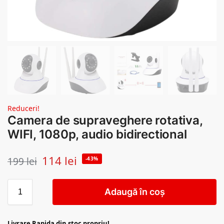
Reduceri!
Camera de supraveghere rotativa,
WIFI, 1080p, audio bidirectional
114
lei
199
lei
-43%
Adaugă în coș
Livrare Rapida din stoc propriu!