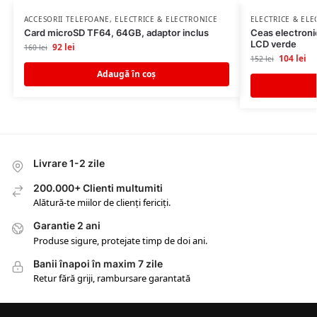
ACCESORII TELEFOANE
,
ELECTRICE & ELECTRONICE
ELECTRICE & EL
Card microSD TF64, 64GB, adaptor inclus
Ceas electronic
LCD verde
92
lei
160
lei
104
lei
152
lei
Adaugă în coș
Livrare 1-2 zile
200.000+ Clienti multumiti
Alătură-te miilor de clienți fericiți.
Garantie 2 ani
Produse sigure, protejate timp de doi ani.
Banii înapoi în maxim 7 zile
Retur fără griji, rambursare garantată