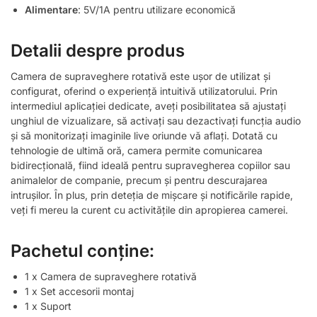
Alimentare
: 5V/1A pentru utilizare economică
Detalii despre produs
Camera de supraveghere rotativă este ușor de utilizat și
configurat, oferind o experiență intuitivă utilizatorului. Prin
intermediul aplicației dedicate, aveți posibilitatea să ajustați
unghiul de vizualizare, să activați sau dezactivați funcția audio
și să monitorizați imaginile live oriunde vă aflați. Dotată cu
tehnologie de ultimă oră, camera permite comunicarea
bidirecțională, fiind ideală pentru supravegherea copiilor sau
animalelor de companie, precum și pentru descurajarea
intrușilor. În plus, prin deteția de mișcare și notificările rapide,
veți fi mereu la curent cu activitățile din apropierea camerei.
Pachetul conține:
1 x Camera de supraveghere rotativă
1 x Set accesorii montaj
1 x Suport