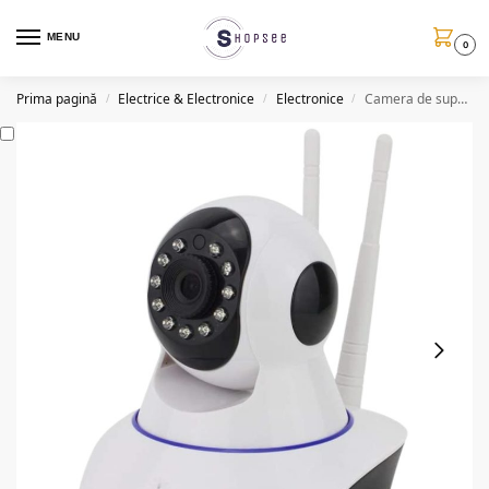
MENU
0
Prima pagină
Electrice & Electronice
Electronice
Camera de supraveghere rotativa, WIFI, 1080p, audio bidirectional
/
/
/