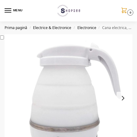
MENU
0
Prima pagină
Electrice & Electronice
Electronice
Cana electrica, pliabila, SH3, 600ml
/
/
/