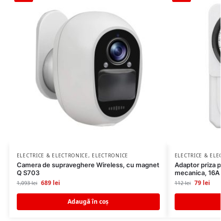
ELECTRICE & ELECTRONICE
,
ELECTRONICE
ELECTRICE & EL
Camera de supraveghere Wireless, cu magnet
Adaptor priza 
Q S703
mecanica, 16A
689
lei
79
lei
1,093
lei
112
lei
Adaugă în coș