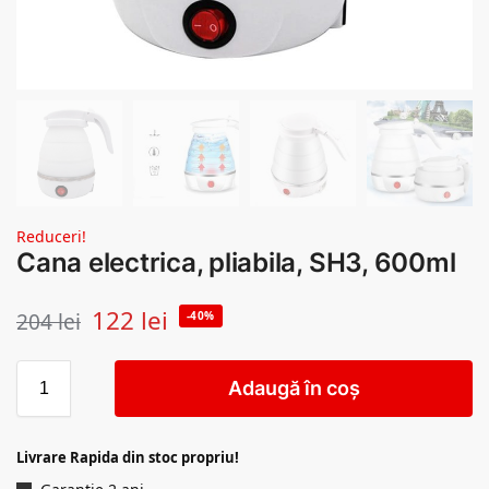
Reduceri!
Cana electrica, pliabila, SH3, 600ml
122
lei
204
lei
-40%
Adaugă în coș
Livrare Rapida din stoc propriu!