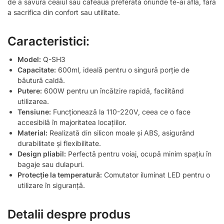
de a savura ceaiul sau cafeaua preferată oriunde te-ai afla, fără
a sacrifica din confort sau utilitate.
Caracteristici:
Model:
Q-SH3
Capacitate:
600ml, ideală pentru o singură porție de
băutură caldă.
Putere:
600W pentru un încălzire rapidă, facilitând
utilizarea.
Tensiune:
Funcționează la 110-220V, ceea ce o face
accesibilă în majoritatea locațiilor.
Material:
Realizată din silicon moale și ABS, asigurând
durabilitate și flexibilitate.
Design pliabil:
Perfectă pentru voiaj, ocupă minim spațiu în
bagaje sau dulapuri.
Protecție la temperatură:
Comutator iluminat LED pentru o
utilizare în siguranță.
Detalii despre produs