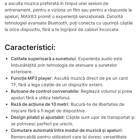
a asculta muzica preferată în timpul unei sesiuni de
antrenament, pentru a viziona un film sau pentru a răspunde la
apeluri, MAX63 promit o experiență senzațională. Datorită
tehnologiei avansate Bluetooth, poți conecta cu ușurință căștile
la orice dispozitiv, fără a te îngrijora de cabluri încurcate.
Caracteristici:
Calitate superioară a sunetului
: Experiența audio este
îmbunătățită prin tehnologia de atenuare a sunetelor
exterioare.
Funcție MP3 player
: Ascultă muzică direct de pe un card
TF, fără a lega căștile de un dispozitiv extern.
Butoane de control convenabile
: Reglează volumul și preia
apeluri fără a utiliza telefonul.
Rază de acțiune de 10 metri
: Bucură-te de libertatea de
mișcare fără a fi legat de dispozitive.
Design pliabil și ajustabil
: Căștile sunt ușor de transportat și
se potrivesc perfect pe urechi.
Comutare automată între modul de muzică și apeluri
:
Remarcabilă pentru utilizatorii care își doresc versatilitate