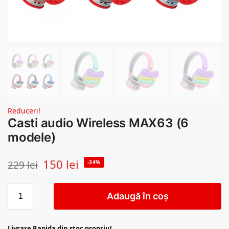
Reduceri!
Casti audio Wireless MAX63 (6
modele)
150
lei
229
lei
-34%
Adaugă în coș
Livrare Rapida din stoc propriu!