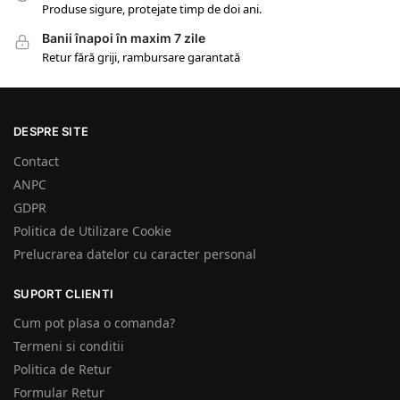
Produse sigure, protejate timp de doi ani.
Banii înapoi în maxim 7 zile
Retur fără griji, rambursare garantată
DESPRE SITE
Contact
ANPC
GDPR
Politica de Utilizare Cookie
Prelucrarea datelor cu caracter personal
SUPORT CLIENTI
Cum pot plasa o comanda?
Termeni si conditii
Politica de Retur
Formular Retur