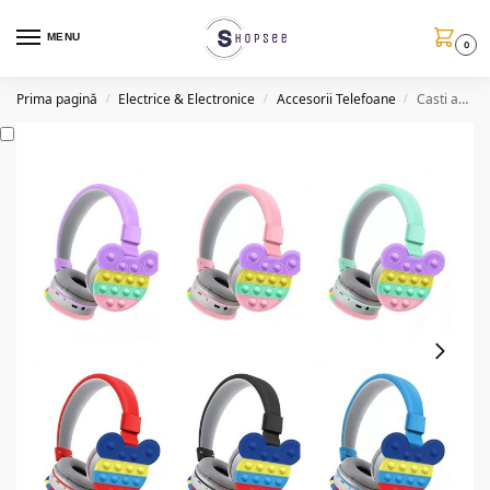
MENU
0
Prima pagină
Electrice & Electronice
Accesorii Telefoane
Casti audio Wireless MAX63 (6 modele)
/
/
/