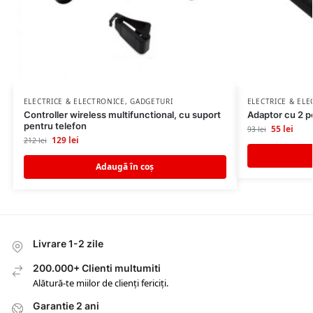
ELECTRICE & ELECTRONICE
,
GADGETURI
ELECTRICE & EL
Controller wireless multifunctional, cu suport
Adaptor cu 2 po
pentru telefon
55
lei
93
lei
129
lei
212
lei
Adaugă în coș
Livrare 1-2 zile
200.000+ Clienti multumiti
Alătură-te miilor de clienți fericiți.
Garantie 2 ani