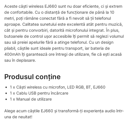
Aceste căști wireless EJ660 sunt nu doar eficiente, ci și extrem
de confortabile. Cu o distanță de funcționare de până la 10
metri, poți rămâne conectat fără a fi nevoit să ții telefonul
aproape. Calitatea sunetului este excelentă atât pentru muzică,
cât și pentru convorbiri, datorită microfonului integrat. În plus,
butoanele de control ușor accesibile îți permit să reglezi volumul
sau să preiei apelurile fără a atinge telefonul. Cu un design
pliabil, căștile sunt ideale pentru transport, iar bateria de
400mAh îți garantează ore întregi de utilizare, fie că ești acasă
sau în deplasare.
Produsul conține
1 x Căști wireless cu microfon, LED RGB, BT, EJ660
1 x Cablu USB pentru încărcare
1 x Manual de utilizare
Alege acum căștile EJ660 și transformă-ți experiența audio într-
una de neuitat!