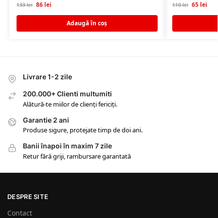
86
lei
65
lei
133
lei
110
lei
Adaugă în coș
Livrare 1-2 zile
200.000+ Clienti multumiti
Alătură-te miilor de clienți fericiți.
Garantie 2 ani
Produse sigure, protejate timp de doi ani.
Banii înapoi în maxim 7 zile
Retur fără griji, rambursare garantată
DESPRE SITE
Contact