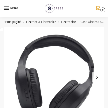
MENU
0
Prima pagină
Electrice & Electronice
Electronice
Casti wireless cu microfon, LED RGB, BT, EJ660
/
/
/