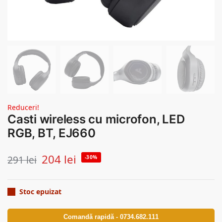
Reduceri!
Casti wireless cu microfon, LED
RGB, BT, EJ660
204
lei
291
lei
-30%
Stoc epuizat
Comandă rapidă - 0734.682.111