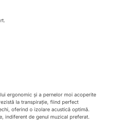
rt.
ului ergonomic și a pernelor moi acoperite
zistă la transpirație, fiind perfect
rechi, oferind o izolare acustică optimă.
re, indiferent de genul muzical preferat.