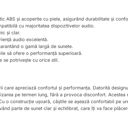
ic ABS și acoperite cu piele, asigurând durabilitate și confo
atibilă cu majoritatea dispozitivelor audio.
c și clar.
iență audio excelentă.
garantând o gamă largă de sunete.
le să ofere o performanță superioară.
se potrivește cu orice stil.
rii care apreciază confortul și performanța. Datorită design
lizarea pe termen lung, fără a provoca disconfort. Acestea re
. Cu o construcție ușoară, căștile se așează confortabil pe u
vând parte de sunet clar și echilibrat, care îți va face plăce