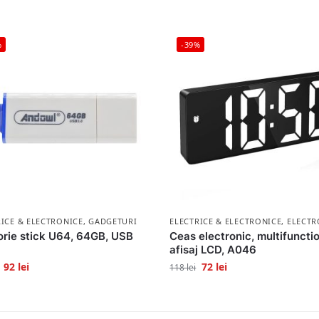
%
-39%
RICE & ELECTRONICE
,
GADGETURI
ELECTRICE & ELECTRONICE
,
ELECTR
rie stick U64, 64GB, USB
Ceas electronic, multifunctio
afisaj LCD, A046
92
lei
72
lei
118
lei