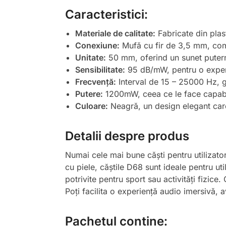
Caracteristici:
Materiale de calitate:
Fabricate din plast
Conexiune:
Mufă cu fir de 3,5 mm, comp
Unitate:
50 mm, oferind un sunet puterni
Sensibilitate:
95 dB/mW, pentru o exper
Frecvență:
Interval de 15 – 25000 Hz, 
Putere:
1200mW, ceea ce le face capabi
Culoare:
Neagră, un design elegant care 
Detalii despre produs
Numai cele mai bune căști pentru utilizato
cu piele, căștile D68 sunt ideale pentru uti
potrivite pentru sport sau activități fizice
Poți facilita o experiență audio imersivă, a
Pachetul conține: