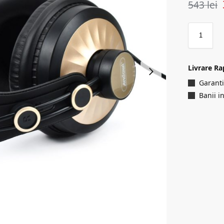
543
lei
Livrare Ra
Garanti
Banii i