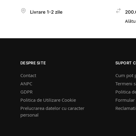
Livrare 1-2 zile
200.
Alătur
DESPRE SITE
SUPORT C
Contact
Cum pot 
ANPC
Termeni si
GDPR
Politica d
Politica de Utilizare Cookie
Formular 
Prelucrarea datelor cu caracter
Reclamatii
personal