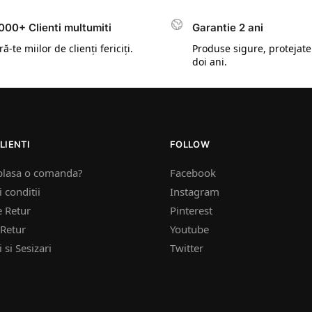
000+ Clienti multumiti
Garantie 2 ani
ă-te miilor de clienți fericiți.
Produse sigure, protejate
doi ani.
LIENTI
FOLLOW
plasa o comanda?
Facebook
 conditii
Instagram
e Retur
Pinterest
Retur
Youtube
 si Sesizari
Twitter