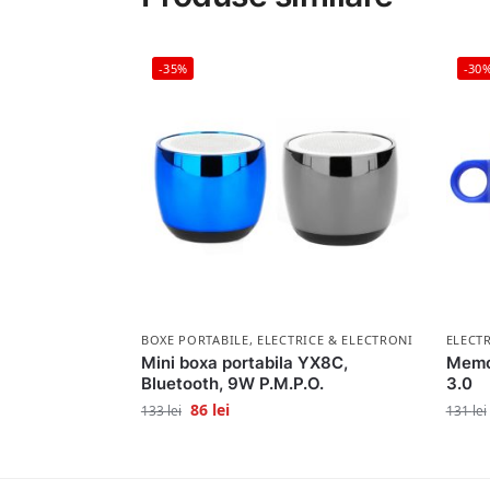
-35%
-30
BOXE PORTABILE
,
ELECTRICE & ELECTRONICE
ELECT
Mini boxa portabila YX8C,
Memo
Bluetooth, 9W P.M.P.O.
3.0
86
lei
133
lei
131
lei