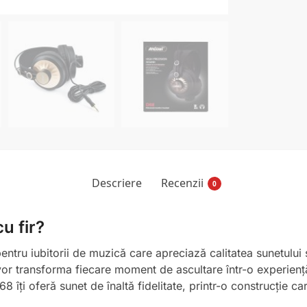
Descriere
Recenzii
0
u fir?
entru iubitorii de muzică care apreciază calitatea sunetului
i vor transforma fiecare moment de ascultare într-o experiență
8 îți oferă sunet de înaltă fidelitate, printr-o construcție ca