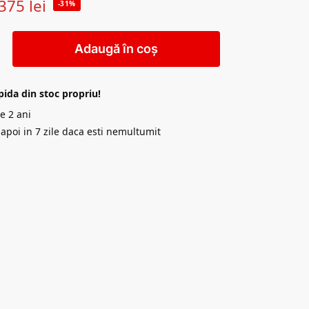
375
lei
-31%
Adaugă în coș
pida din stoc propriu!
e 2 ani
napoi in 7 zile daca esti nemultumit