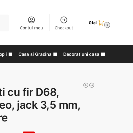
aută
0
lei
0
Contul meu
Checkout
opii
Casa si Gradina
Decoratiuni casa
i cu fir D68,
eo, jack 3,5 mm,
re