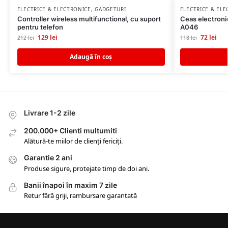
ELECTRICE & ELECTRONICE
,
GADGETURI
ELECTRICE & EL
Controller wireless multifunctional, cu suport
Ceas electronic
pentru telefon
A046
129
lei
72
lei
212
lei
118
lei
Adaugă în coș
Livrare 1-2 zile
200.000+ Clienti multumiti
Alătură-te miilor de clienți fericiți.
Garantie 2 ani
Produse sigure, protejate timp de doi ani.
Banii înapoi în maxim 7 zile
Retur fără griji, rambursare garantată