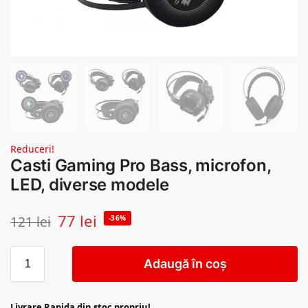
Reduceri!
Casti Gaming Pro Bass, microfon,
LED, diverse modele
77
lei
121
lei
-36%
Adaugă în coș
Livrare Rapida din stoc propriu!