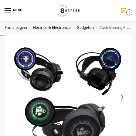
MENU
0
Prima pagină
Electrice & Electronice
Gadgeturi
Casti Gaming Pro Bass, microfon, LED, diverse modele
/
/
/