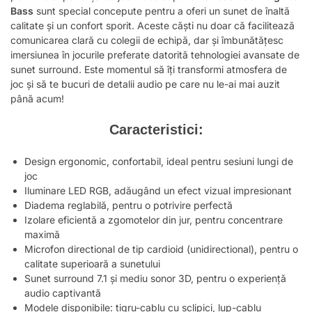
Bass
sunt special concepute pentru a oferi un sunet de înaltă
calitate și un confort sporit. Aceste căști nu doar că facilitează
comunicarea clară cu colegii de echipă, dar și îmbunătățesc
imersiunea în jocurile preferate datorită tehnologiei avansate de
sunet surround. Este momentul să îți transformi atmosfera de
joc și să te bucuri de detalii audio pe care nu le-ai mai auzit
până acum!
Caracteristici:
Design ergonomic, confortabil, ideal pentru sesiuni lungi de
joc
Iluminare LED RGB, adăugând un efect vizual impresionant
Diadema reglabilă, pentru o potrivire perfectă
Izolare eficientă a zgomotelor din jur, pentru concentrare
maximă
Microfon directional de tip cardioid (unidirectional), pentru o
calitate superioară a sunetului
Sunet surround 7.1 și mediu sonor 3D, pentru o experiență
audio captivantă
Modele disponibile: tigru-cablu cu sclipici, lup-cablu