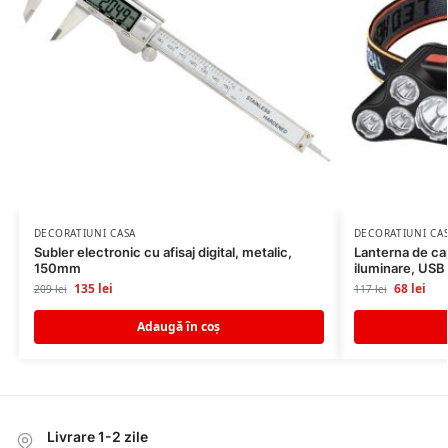
DECORATIUNI CASA
DECORATIUNI CA
Subler electronic cu afisaj digital, metalic,
Lanterna de ca
150mm
iluminare, USB
135
lei
68
lei
209
lei
117
lei
Adaugă în coș
Livrare 1-2 zile