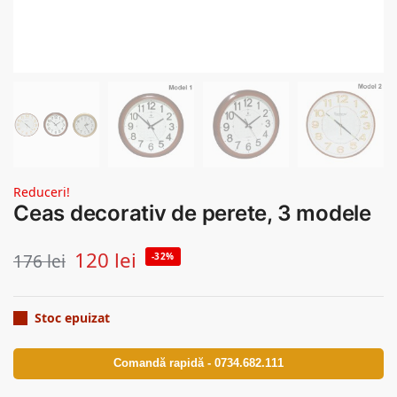
Reduceri!
Ceas decorativ de perete, 3 modele
120
lei
176
lei
-32%
Stoc epuizat
Comandă rapidă - 0734.682.111