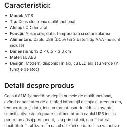
Caracteristici:
Model:
A118
Tip:
Ceas electronic multifunctional
Afisaj:
LCD declarat
Funcții:
Afisaj orar, dată, temperatură și setare alarmă
Alimentare:
Cablu USB (DC5V) și 3 baterii tip AAA (nu sunt
incluse)
Dimensiuni:
13.2 x 6.5 x 3.3 cm
Material:
ABS
Design:
Modern, disponibil în alb, cu LED alb sau verde (în
funcție de stoc)
Detalii despre produs
Ceasul A118 își merită pe deplin numele de multifunctional,
având capacitatea de a-ți oferi informații esențiale, precum ora,
temperatura și data, într-un format ușor de citit. Un avantaj
semnificativ este că poate fi alimentat prin cablul USB inclus
pentru un afisaj permanent, sau prin baterii, care îți oferă
flexibilitate în utilizare. În cazul utilizării cu baterii, se va activa