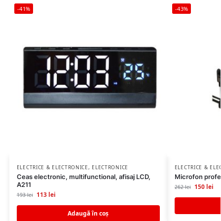
-41%
-43%
ELECTRICE & ELECTRONICE
,
ELECTRONICE
ELECTRICE & EL
Ceas electronic, multifunctional, afisaj LCD,
Microfon profe
A211
150
lei
262
lei
113
lei
193
lei
Adaugă în coș