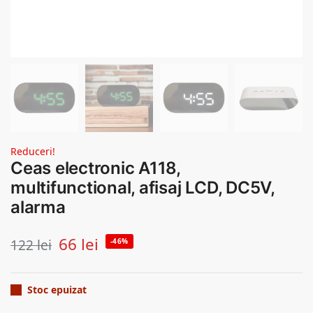
Reduceri!
Ceas electronic A118,
multifunctional, afisaj LCD, DC5V,
alarma
66
lei
122
lei
-46%
Stoc epuizat