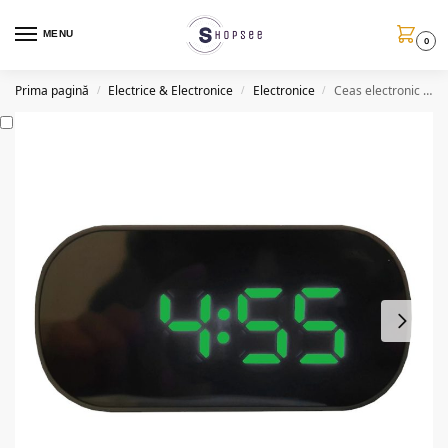
MENU
0
Prima pagină
Electrice & Electronice
Electronice
Ceas electronic A118, multifunctional, afisaj LCD, DC5V, alarma
/
/
/