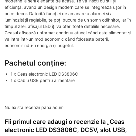
moderne la serii elegante de acasă. Te va însoți cu stil și
eficiență, având un design modern care se integrează ușor în
orice decor. Datorită funcției de amanare a alarmei și a
luminozității reglabile, te poți bucura de un somn odihnitor, iar în
timpul zilei, afisajul LED îți va oferi toate detaliile necesare.
Ceasul afișează unformat continuu atunci când este alimentat și
va intra într-un mod economic când folosește baterii,
economisindu-ți energia și bugetul.
Pachetul conține:
1 x Ceas electronic LED DS3806C
1 x Cablu USB pentru alimentare
Nu există recenzii până acum.
Fii primul care adaugi o recenzie la „Ceas
electronic LED DS3806C, DC5V, slot USB,