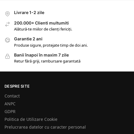
Livrare 1-2 zile
200.000+ Clienti multumiti
Alătură-te miilor de clienți fericiți.
Garantie 2 ani
Produse sigure, protejate timp de doi ani.
Banii înapoi în maxim 7 zile
Retur fără griji, rambursare garantată
DESPRE SITE
Contact
ANPC
GDPR
Politica de Utilizare Cookie
Prelucrarea datelor cu caracter personal