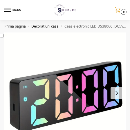
MENU
0
Prima pagină
Decoratiuni casa
Ceas electronic LED DS3806C, DC5V, slot USB, alarma
/
/