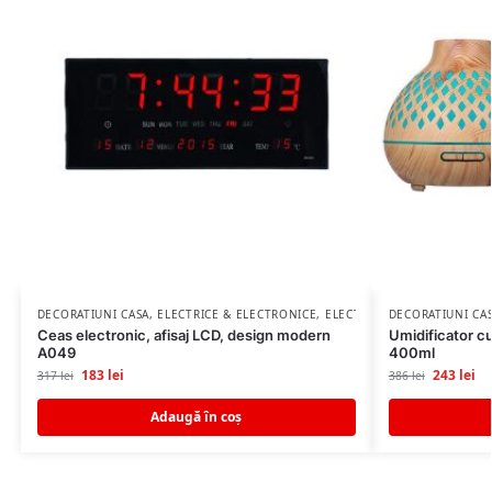
DECORATIUNI CASA
,
ELECTRICE & ELECTRONICE
,
ELECTRONICE
DECORATIUNI CA
Ceas electronic, afisaj LCD, design modern
Umidificator c
A049
400ml
183
lei
243
lei
317
lei
386
lei
Adaugă în coș