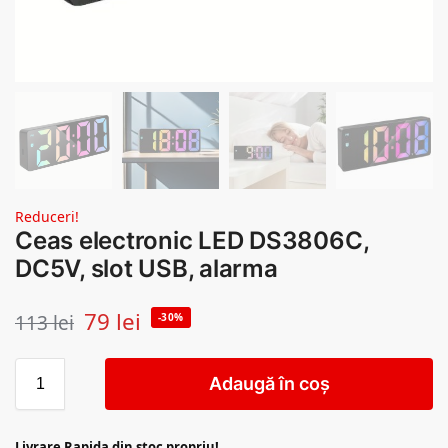
Reduceri!
Ceas electronic LED DS3806C,
DC5V, slot USB, alarma
79
lei
113
lei
-30%
Adaugă în coș
Livrare Rapida din stoc propriu!