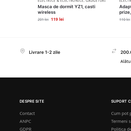
ELECTRICE & ELECTRONICE
,
GADGETURI
ELECT
Masca de dormit YZ1, casti
Adapt
wireless
prize
119
lei
201
lei
110
lei
Livrare 1-2 zile
200.
Alătur
DESPRE SITE
SUPORT C
Contact
Cum pot 
ANPC
Termeni si
GDPR
Politica d