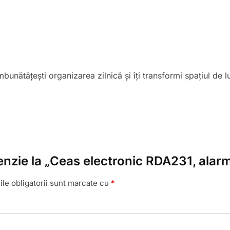
mbunătățești organizarea zilnică și îți transformi spațiul de l
cenzie la „Ceas electronic RDA231, ala
le obligatorii sunt marcate cu
*