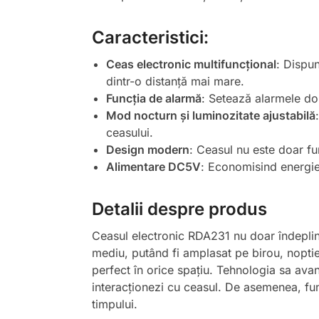
Caracteristici:
Ceas electronic multifuncțional
: Dispun
dintr-o distanță mai mare.
Funcția de alarmă
: Setează alarmele dor
Mod nocturn și luminozitate ajustabilă
ceasului.
Design modern
: Ceasul nu este doar fu
Alimentare DC5V
: Economisind energie
Detalii despre produs
Ceasul electronic RDA231 nu doar îndeplineș
mediu, putând fi amplasat pe birou, noptie
perfect în orice spațiu. Tehnologia sa ava
interacționezi cu ceasul. De asemenea, func
timpului.