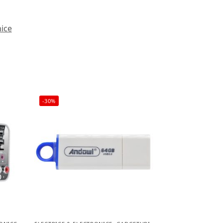
nice
-30%