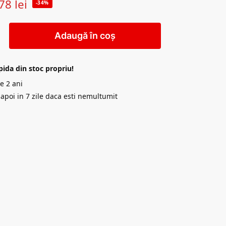
78
lei
-34%
Adaugă în coș
pida din stoc propriu!
e 2 ani
napoi in 7 zile daca esti nemultumit