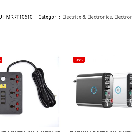
U:
MRKT10610
Categorii:
Electrice & Electronice
,
Electro
%
-39%