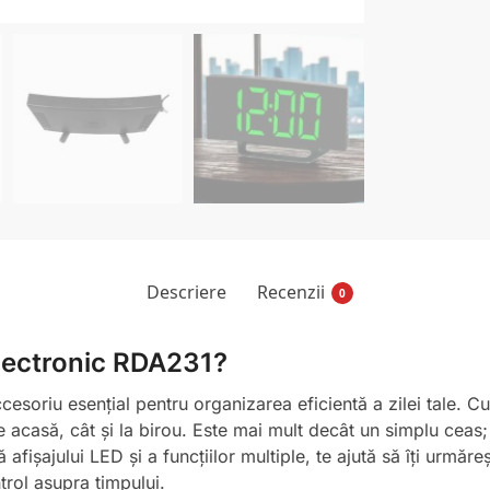
Descriere
Recenzii
0
electronic RDA231?
esoriu esențial pentru organizarea eficientă a zilei tale. C
re acasă, cât și la birou. Este mai mult decât un simplu ceas;
 afișajului LED și a funcțiilor multiple, te ajută să îți urmăr
trol asupra timpului.