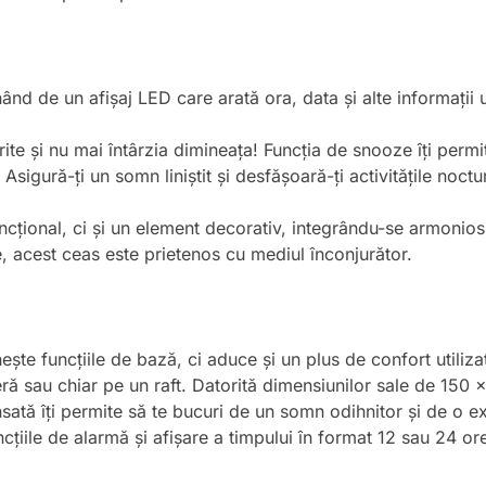
ând de un afișaj LED care arată ora, data și alte informații ut
ite și nu mai întârzia dimineața! Funcția de snooze îți permit
: Asigură-ți un somn liniștit și desfășoară-ți activitățile noct
ncțional, ci și un element decorativ, integrându-se armonios 
, acest ceas este prietenos cu mediul înconjurător.
te funcțiile de bază, ci aduce și un plus de confort utilizato
ră sau chiar pe un raft. Datorită dimensiunilor sale de 150
nsată îți permite să te bucuri de un somn odihnitor și de o e
țiile de alarmă și afișare a timpului în format 12 sau 24 ore