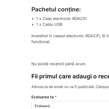
Pachetul conține:
1 x Ceas electronic RDA231
1 x Cablu USB
Investind în ceasul electronic RDA231, îți î
funcțional.
Nu există recenzii până acum.
Fii primul care adaugi o re
Adresa ta de email nu va fi publicată.
Câmpuri
Evaluarea ta
*