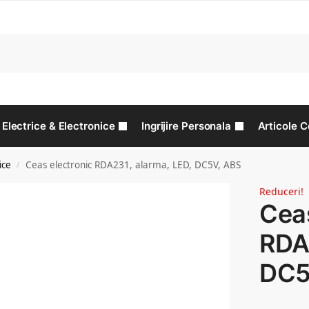
C
Electrice & Electronice
Ingrijire Personala
Articole C
ice
Ceas electronic RDA231, alarma, LED, DC5V, ABS
/
Reduceri!
Ceas
RDA2
DC5