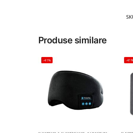
SK
Produse similare
-41%
-41