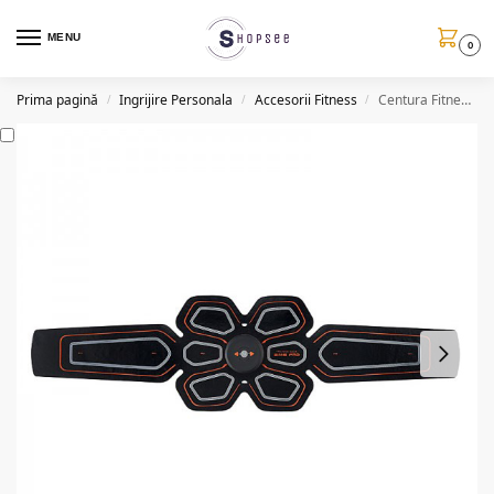
MENU
0
Prima pagină
Ingrijire Personala
Accesorii Fitness
Centura Fitness Goid Tin, EMS, 10 trepte, 6 programe
/
/
/