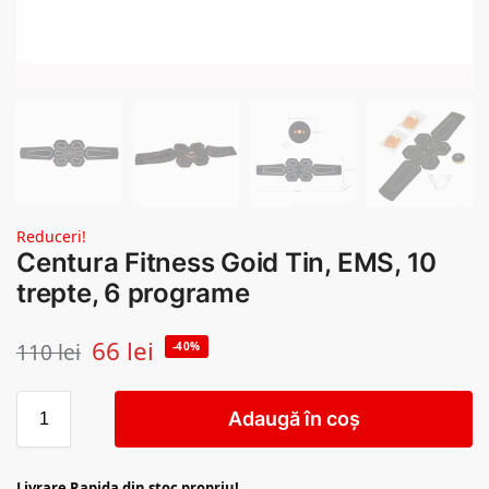
Reduceri!
Centura Fitness Goid Tin, EMS, 10
trepte, 6 programe
66
lei
110
lei
-40%
Adaugă în coș
Livrare Rapida din stoc propriu!