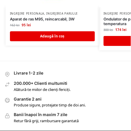
INGRIJIRE PERSONALA
,
INGRIJIREA PARULUI
INGRIJIRE PERSO
Aparat de ras M95, reincarcabil, 3W
Ondulator de p
temperatura
95
lei
162
lei
174
lei
300
lei
Adaugă în coș
Livrare 1-2 zile
200.000+ Clienti multumiti
Alătură-te miilor de clienți fericiți.
Garantie 2 ani
Produse sigure, protejate timp de doi ani.
Banii înapoi în maxim 7 zile
Retur fără griji, rambursare garantată