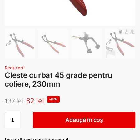
Reduceri!
Cleste curbat 45 grade pentru
coliere, 230mm
82
lei
137
lei
-40%
Adaugă în coș
Livrare Rapida din stoc propriu!