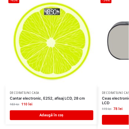
-40%
-34%
DECORATIUNI CASA
DECORATIUNI CA
Cantar electronic, E252, afisaj LCD, 28 cm
Ceas electronic
LCD
110
lei
183
lei
78
lei
119
lei
Adaugă în coș