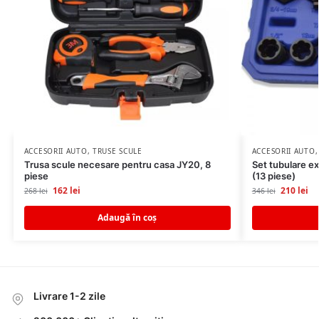
ACCESORII AUTO
,
TRUSE SCULE
ACCESORII AUTO
Trusa scule necesare pentru casa JY20, 8
Set tubulare ex
piese
(13 piese)
162
lei
210
lei
268
lei
346
lei
Adaugă în coș
Livrare 1-2 zile