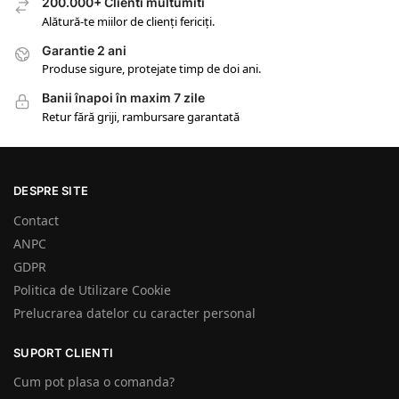
200.000+ Clienti multumiti
Alătură-te miilor de clienți fericiți.
Garantie 2 ani
Produse sigure, protejate timp de doi ani.
Banii înapoi în maxim 7 zile
Retur fără griji, rambursare garantată
DESPRE SITE
Contact
ANPC
GDPR
Politica de Utilizare Cookie
Prelucrarea datelor cu caracter personal
SUPORT CLIENTI
Cum pot plasa o comanda?