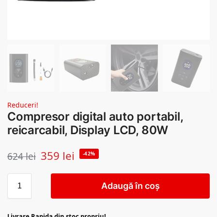
Reduceri!
Compresor digital auto portabil,
reicarcabil, Display LCD, 80W
359
lei
624
lei
-42%
Adaugă în coș
Livrare Rapida din stoc propriu!