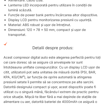
Alimentare: cablu USB.
Lanterna LED incorporată pentru utilizare în condiții de
lumină scăzută.
Funcție de power bank pentru încărcarea altor dispozitive.
Display LCD pentru monitorizarea presiunii cu ușurință.
Material: ABS robust și ușor de întreținut.
Dimensiuni: 120 x 78 x 50 mm, compact și ușor de
transportat.
Detalii despre produs:
Acest compresor digital auto este alegerea perfectă pentru toți
cei care doresc să se asigure că anvelopele lor sunt
întotdeauna umflate corespunzător. Cu un display LCD ușor de
citit, utilizatorii pot seta unitatea de măsură dorită (PSI, BAR,
KPA, KG/CM²), iar funcția de oprire automată la atingerea
presiunii setate îi permite să se concentreze pe alte sarcini.
Datorită designului compact și ușor, acest dispozitiv poate fi
utilizat cu o singură mână, făcându-l extrem de practic pentru
orice situație. Mișcă-te liber fără a mai depinde de stațiile de
alimentare cu aer, datorită bateriei de 4000mAh ce asigură o