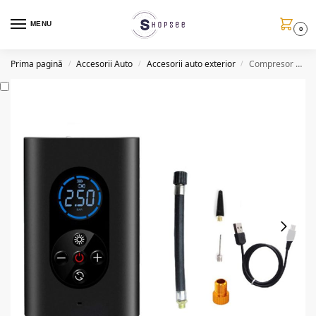
MENU
0
Prima pagină
Accesorii Auto
Accesorii auto exterior
Compresor digital auto portabil, reicarcabil, Display LCD, 80W
/
/
/