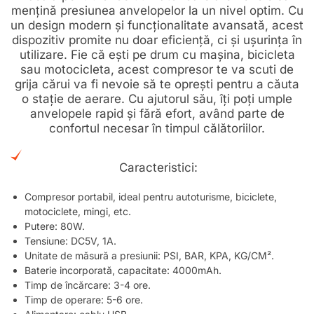
mențină presiunea anvelopelor la un nivel optim. Cu
un design modern și funcționalitate avansată, acest
dispozitiv promite nu doar eficiență, ci și ușurința în
utilizare. Fie că ești pe drum cu mașina, bicicleta
sau motocicleta, acest compresor te va scuti de
grija cărui va fi nevoie să te oprești pentru a căuta
o stație de aerare. Cu ajutorul său, îți poți umple
anvelopele rapid și fără efort, având parte de
confortul necesar în timpul călătoriilor.
Caracteristici:
Compresor portabil, ideal pentru autoturisme, biciclete,
motociclete, mingi, etc.
Putere: 80W.
Tensiune: DC5V, 1A.
Unitate de măsură a presiunii: PSI, BAR, KPA, KG/CM².
Baterie incorporată, capacitate: 4000mAh.
Timp de încărcare: 3-4 ore.
Timp de operare: 5-6 ore.