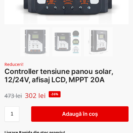
Reduceri!
Controller tensiune panou solar,
12/24V, afisaj LCD, MPPT 20A
302
lei
473
lei
-36%
Adaugă în coș
Livrare Rapida din stoc propriu!