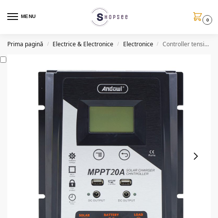
MENU
0
Prima pagină
Electrice & Electronice
Electronice
Controller tensiune panou solar, 12/24V, afisaj LCD, MPPT 20A
/
/
/