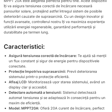
MPPT 20A este alegerea perfectă pentru tine. Acest dispozitiv
îți va asigura tensiunea corectă de încărcare necesară
panourilor solare, protejând astfel întregul sistem de posibile
deteriorări cauzate de suprasarcină. Cu un design inovator și
funcții avansate, controllerul nostru îți va maximiza experiența
utilizării energiei regenerabile, garantând performanță și
durabilitate pe termen lung.
Caracteristici:
Asigură tensiunea corectă de încărcare:
Te ajută să menții
un flux constant și sigur de energie pentru dispozitivele
conectate.
Protecție împotriva suprasarcinii:
Previi deteriorarea
sistemului printr-o protecție eficientă.
Afisaj LCD:
Monitorizează ușor starea sistemului, având un
display clar și accesibil.
Detectare automată a tensiunii:
Sistemul detectează
automat tensiunea și se adaptează în consecință pentru un
maxim de eficiență.
Model: MPPT20A:
Oferă 20A curent de încărcare, perfect