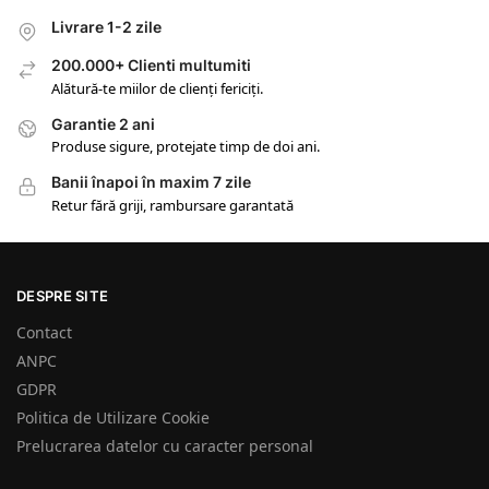
Livrare 1-2 zile
200.000+ Clienti multumiti
Alătură-te miilor de clienți fericiți.
Garantie 2 ani
Produse sigure, protejate timp de doi ani.
Banii înapoi în maxim 7 zile
Retur fără griji, rambursare garantată
DESPRE SITE
Contact
ANPC
GDPR
Politica de Utilizare Cookie
Prelucrarea datelor cu caracter personal