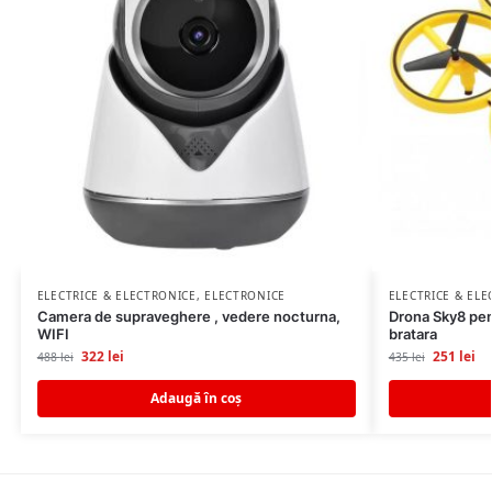
ELECTRICE & ELECTRONICE
,
ELECTRONICE
ELECTRICE & EL
Camera de supraveghere , vedere nocturna,
Drona Sky8 pen
WIFI
bratara
322
lei
251
lei
488
lei
435
lei
Adaugă în coș