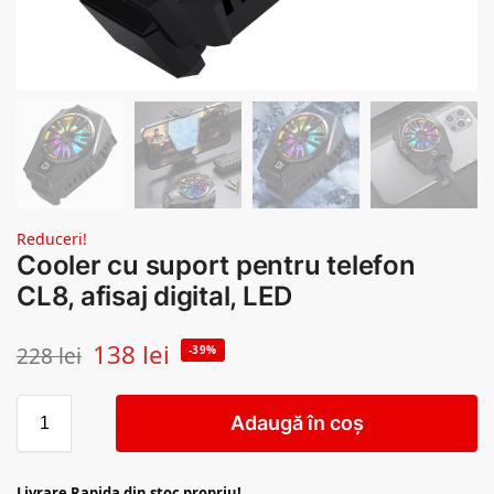
Reduceri!
Cooler cu suport pentru telefon
CL8, afisaj digital, LED
138
lei
228
lei
-39%
Adaugă în coș
Livrare Rapida din stoc propriu!