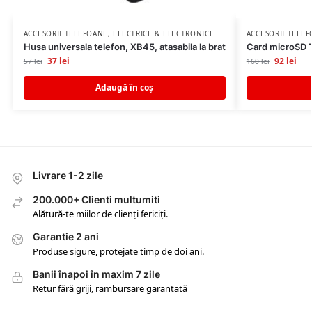
ACCESORII TELEFOANE
,
ELECTRICE & ELECTRONICE
ACCESORII TELE
Husa universala telefon, XB45, atasabila la brat
Card microSD T
37
lei
92
lei
57
lei
160
lei
Adaugă în coș
Livrare 1-2 zile
200.000+ Clienti multumiti
Alătură-te miilor de clienți fericiți.
Garantie 2 ani
Produse sigure, protejate timp de doi ani.
Banii înapoi în maxim 7 zile
Retur fără griji, rambursare garantată