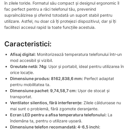
în zilele toride. Formatul său compact și designul ergonomic îl
fac perfect pentru a răci telefonul tău, prevenind
supraîncălzirea și oferind totodată un suport stabil pentru
utilizare. Astfel, nu doar că îți protejezi dispozitivul, dar și îți
facilitezi accesul rapid la toate funcțiile acestuia.
Caracteristici:
Afisaj digital:
Monitorizează temperatura telefonului într-un
mod accesibil și vizibil.
Greutate netă: 74g:
Ușor și portabil, ideal pentru utilizarea în
orice locație.
Dimensiune produs: 81
62,8
38,6 mm:
Perfect adaptat
pentru mobilitatea ta.
Dimensiune pachet: 9,7
4,5
8,7 cm:
Ușor de stocat și
transportat.
Ventilator silentios, fără interferențe:
Zilele călduroase nu
mai sunt o problemă, fără zgomote deranjante.
Ecran LED pentru a afisa temperatura telefonului:
La
îndemâna ta, pentru o utilizare ușoară.
Dimensiune telefon recomandată: 4-6,5 inchi: