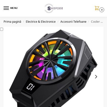
MENU
0
Prima pagină
Electrice & Electronice
Accesorii Telefoane
Cooler cu suport pentru telefon CL8, afisaj digital, LED
/
/
/