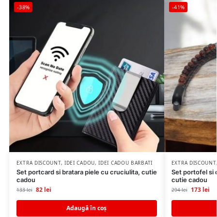
-38%
-41%
EXTRA DISCOUNT
,
IDEI CADOU
,
IDEI CADOU BARBATI
EXTRA DISCOUNT
Set portcard si bratara piele cu cruciulita, cutie
Set portofel si 
cadou
cutie cadou
82
lei
173
lei
133
lei
294
lei
Adaugă în coș