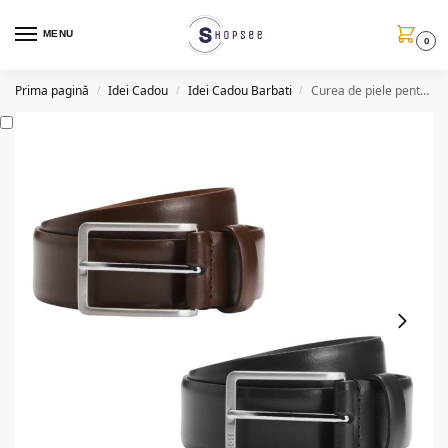
MENU
0
Prima pagină
Idei Cadou
Idei Cadou Barbati
Curea de piele pentru barbati, maro sau negru, diverse lungimi
/
/
/