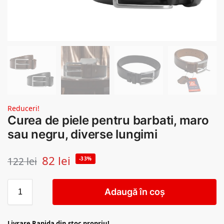
Reduceri!
Curea de piele pentru barbati, maro
sau negru, diverse lungimi
82
lei
122
lei
-33%
Adaugă în coș
Livrare Rapida din stoc propriu!