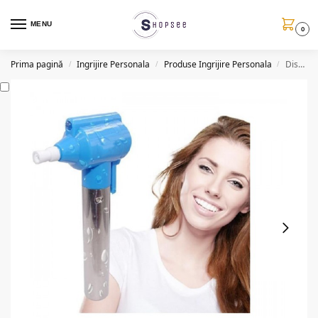
MENU
0
Prima pagină
Ingrijire Personala
Produse Ingrijire Personala
Dispozitiv pentru albirea dintilor
/
/
/