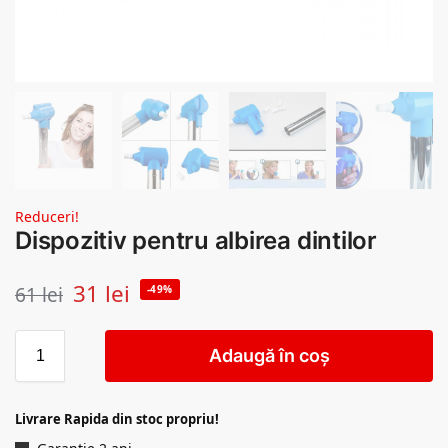
Reduceri!
Dispozitiv pentru albirea dintilor
31
lei
61
lei
-49%
Adaugă în coș
Livrare Rapida din stoc propriu!