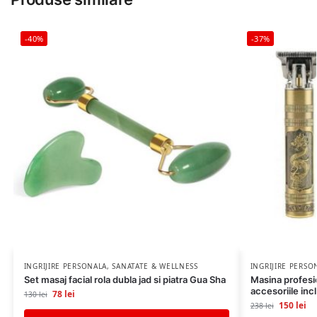
-40%
-37%
INGRIJIRE PERSONALA
,
SANATATE & WELLNESS
INGRIJIRE PERSO
Set masaj facial rola dubla jad si piatra Gua Sha
Masina profesi
accesoriile inc
78
lei
130
lei
150
lei
238
lei