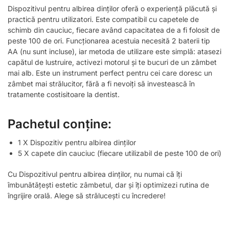
Dispozitivul pentru albirea dinților oferă o experiență plăcută și
practică pentru utilizatori. Este compatibil cu capetele de
schimb din cauciuc, fiecare având capacitatea de a fi folosit de
peste 100 de ori. Funcționarea acestuia necesită 2 baterii tip
AA (nu sunt incluse), iar metoda de utilizare este simplă: atasezi
capătul de lustruire, activezi motorul și te bucuri de un zâmbet
mai alb. Este un instrument perfect pentru cei care doresc un
zâmbet mai strălucitor, fără a fi nevoiți să investească în
tratamente costisitoare la dentist.
Pachetul conține:
1 X Dispozitiv pentru albirea dinților
5 X capete din cauciuc (fiecare utilizabil de peste 100 de ori)
Cu Dispozitivul pentru albirea dinților, nu numai că îți
îmbunătățești estetic zâmbetul, dar și îți optimizezi rutina de
îngrijire orală. Alege să strălucești cu încredere!