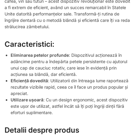
cafea, vin sau tutun – acest dispozitiv revoluționar este dovedit
a fi extrem de eficient, având un succes remarcabil în Statele
Unite datorită performanțelor sale. Transformă-ți rutina de
îngrijire dentară cu o metodă blândă și eficientă care îți va reda
strălucirea zâmbetului.
Caracteristici:
Eliminarea petelor profunde
: Dispozitivul acționează în
adâncime pentru a îndepărta petele persistente cu ajutorul
unui cap de cauciuc rotativ, care iese în evidență prin
acțiunea sa blândă, dar eficientă.
Eficiență dovedită
: Utilizatorii din întreaga lume raportează
rezultate vizibile rapid, ceea ce îl face un produs popular și
apreciat.
Utilizare ușoară
: Cu un design ergonomic, acest dispozitiv
este ușor de utilizat, astfel încât să îți poți îngriji dinții fără
eforturi suplimentare.
Detalii despre produs