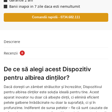
Garantie 2 ani
Banii inapoi in 7 zile daca esti nemultumit
Comandă rapidă - 0734.682.111
Descriere
Recenzii
0
De ce să alegi acest Dispozitiv
pentru albirea dinților?
Dacă dorești un zâmbet strălucitor și încrezător, Dispozitivul
pentru albirea dinților este soluția ideală pentru tine. Acest
aparat inovator nu doar că albește dinții, ci elimină eficient
petele galbene înrădăcinate nu doar la suprafață, ci și în
profunzime. Indiferent de sursa petelor – fie că sunt cauzate de