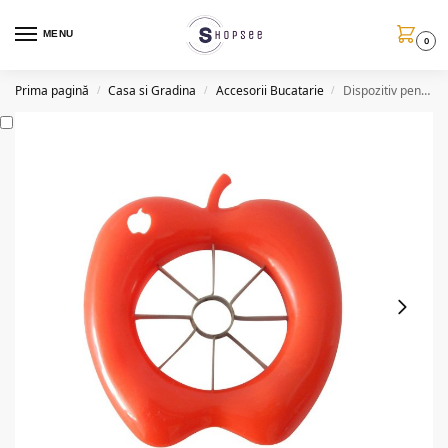
MENU
0
Prima pagină
Casa si Gradina
Accesorii Bucatarie
Dispozitiv pentru feliat mere, 6 felii, portocaliu
/
/
/