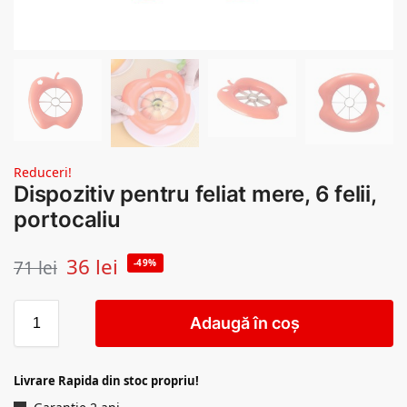
Reduceri!
Dispozitiv pentru feliat mere, 6 felii,
portocaliu
36
lei
71
lei
-49%
Adaugă în coș
Livrare Rapida din stoc propriu!