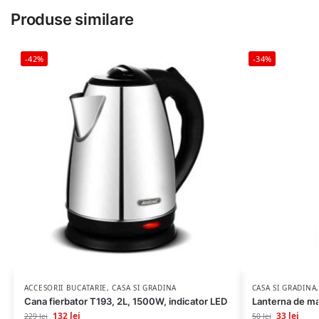
Produse similare
-42%
-34%
ACCESORII BUCATARIE
,
CASA SI GRADINA
CASA SI GRADINA
Cana fierbator T193, 2L, 1500W, indicator LED
Lanterna de m
132
lei
33
lei
229
lei
50
lei