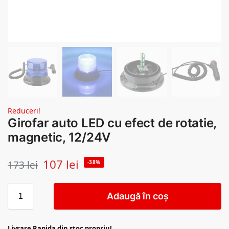
Reduceri!
Girofar auto LED cu efect de rotatie,
magnetic, 12/24V
107
lei
173
lei
-38%
Adaugă în coș
Livrare Rapida din stoc propriu!