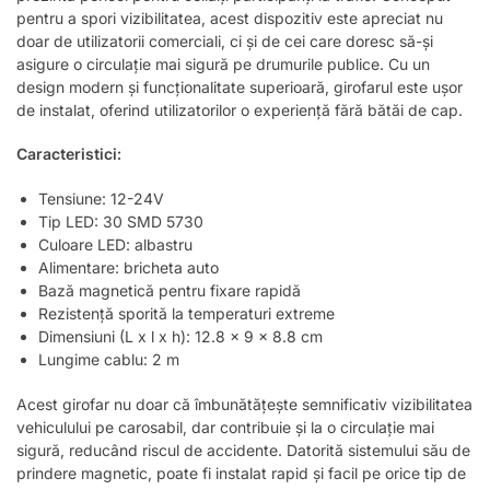
pentru a spori vizibilitatea, acest dispozitiv este apreciat nu
doar de utilizatorii comerciali, ci și de cei care doresc să-și
asigure o circulație mai sigură pe drumurile publice. Cu un
design modern și funcționalitate superioară, girofarul este ușor
de instalat, oferind utilizatorilor o experiență fără bătăi de cap.
Caracteristici:
Tensiune: 12-24V
Tip LED: 30 SMD 5730
Culoare LED: albastru
Alimentare: bricheta auto
Bază magnetică pentru fixare rapidă
Rezistență sporită la temperaturi extreme
Dimensiuni (L x l x h): 12.8 x 9 x 8.8 cm
Lungime cablu: 2 m
Acest girofar nu doar că îmbunătățește semnificativ vizibilitatea
vehiculului pe carosabil, dar contribuie și la o circulație mai
sigură, reducând riscul de accidente. Datorită sistemului său de
prindere magnetic, poate fi instalat rapid și facil pe orice tip de