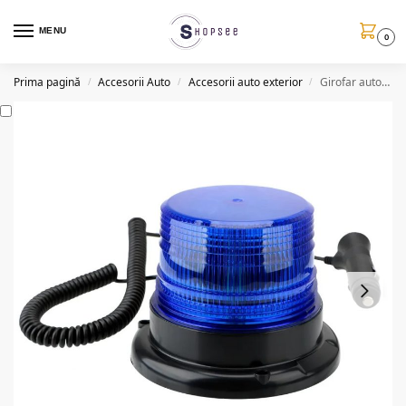
MENU
0
Prima pagină
Accesorii Auto
Accesorii auto exterior
Girofar auto LED cu efect de rotatie, magnetic, 12/24V
/
/
/