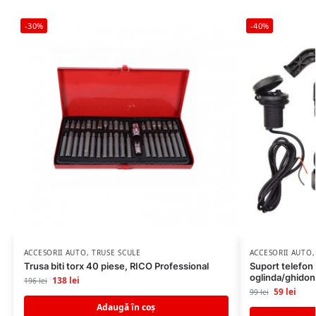
-30%
-40%
ACCESORII AUTO
,
TRUSE SCULE
ACCESORII AUTO
Trusa biti torx 40 piese, RICO Professional
Suport telefon
oglinda/ghidon
138
lei
196
lei
59
lei
99
lei
Adaugă în coș