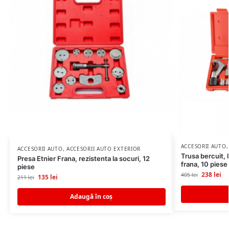
ACCESORII AUTO
ACCESORII AUTO
,
ACCESORII AUTO EXTERIOR
Trusa bercuit, 
Presa Etnier Frana, rezistenta la socuri, 12
frana, 10 piese
piese
238
lei
405
lei
135
lei
211
lei
Adaugă în coș