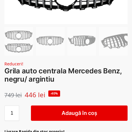
Reduceri!
Grila auto centrala Mercedes Benz,
negru/ argintiu
446
lei
749
lei
-40%
Adaugă în coș
Livrare Rapida din stoc propriu!