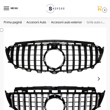
MENU
0
Prima pagină
Accesorii Auto
Accesorii auto exterior
Grila auto centrala Mercedes Benz, negru/ argintiu
/
/
/