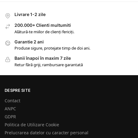
Livrare 1-2 zile
200.000+ Clienti multumiti
Alătură-te miilor de clienți fericiți.
Garantie 2 ani
Produse sigure, protejate timp de doi ani.
Banii înapoi în maxim 7 zile
Retur fără griji, rambursare garantată
DESPRE SITE
Contact
ANPC
GDPR
Politica de Utilizare Cookie
Prelucrarea datelor cu caracter personal