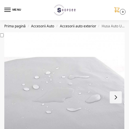
MENU
0
Prima pagină
Accesorii Auto
Accesorii auto exterior
Husa Auto Universala, Impermeabila, XL
/
/
/