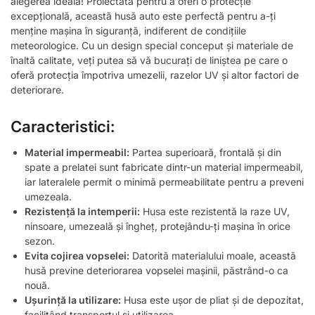
alegerea ideală! Proiectată pentru a oferi o protecție
excepțională, această husă auto este perfectă pentru a-ți
menține mașina în siguranță, indiferent de condițiile
meteorologice. Cu un design special conceput și materiale de
înaltă calitate, veți putea să vă bucurați de liniștea pe care o
oferă protecția împotriva umezelii, razelor UV și altor factori de
deteriorare.
Caracteristici:
Material impermeabil:
Partea superioară, frontală și din
spate a prelatei sunt fabricate dintr-un material impermeabil,
iar lateralele permit o minimă permeabilitate pentru a preveni
umezeala.
Rezistență la intemperii:
Husa este rezistentă la raze UV,
ninsoare, umezeală și îngheț, protejându-ți mașina în orice
sezon.
Evita cojirea vopselei:
Datorită materialului moale, această
husă previne deteriorarea vopselei mașinii, păstrând-o ca
nouă.
Ușurință la utilizare:
Husa este ușor de pliat și de depozitat,
facilitând transportul și utilizarea.