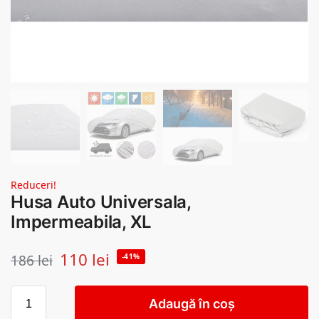
Reduceri!
Husa Auto Universala,
Impermeabila, XL
110
lei
186
lei
-41%
Adaugă în coș