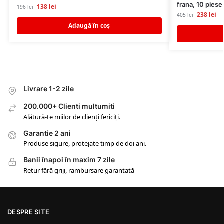
frana, 10 piese
138
lei
196
lei
238
lei
405
lei
Adaugă în coș
Livrare 1-2 zile
200.000+ Clienti multumiti
Alătură-te miilor de clienți fericiți.
Garantie 2 ani
Produse sigure, protejate timp de doi ani.
Banii înapoi în maxim 7 zile
Retur fără griji, rambursare garantată
DESPRE SITE