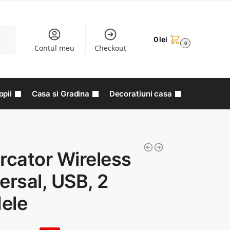
aută
0
lei
0
Contul meu
Checkout
opii
Casa si Gradina
Decoratiuni casa
rcator Wireless
ersal, USB, 2
ele