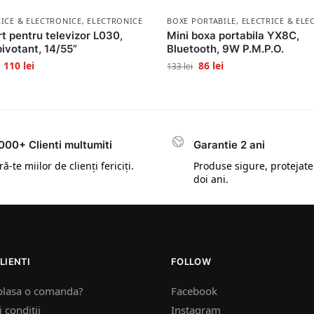
RICE & ELECTRONICE
,
ELECTRONICE
BOXE PORTABILE
,
ELECTRICE & ELE
t pentru televizor L030,
Mini boxa portabila YX8C,
pivotant, 14/55”
Bluetooth, 9W P.M.P.O.
110
lei
86
lei
133
lei
000+ Clienti multumiti
Garantie 2 ani
ă-te miilor de clienți fericiți.
Produse sigure, protejate
doi ani.
LIENTI
FOLLOW
plasa o comanda?
Facebook
 conditii
Instagram