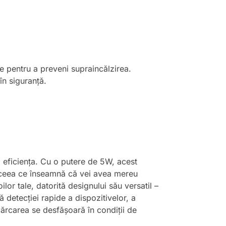
e pentru a preveni supraincălzirea.
în siguranță.
și eficiența. Cu o putere de 5W, acest
, ceea ce înseamnă că vei avea mereu
lor tale, datorită designului său versatil –
ă detecției rapide a dispozitivelor, a
ncărcarea se desfășoară în condiții de