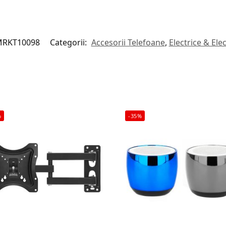
RKT10098
Categorii:
Accesorii Telefoane
,
Electrice & Ele
%
-35%