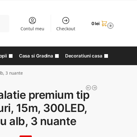
aută
0
lei
0
Contul meu
Checkout
opii
Casa si Gradina
Decoratiuni casa
lb, 3 nuante
alatie premium tip
uri, 15m, 300LED,
u alb, 3 nuante