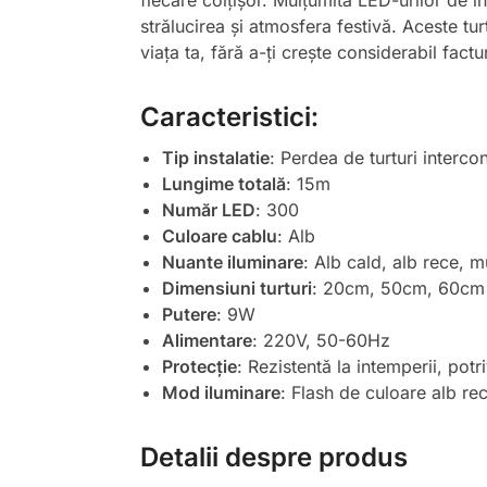
fiecare colțișor. Mulțumită LED-urilor de 
strălucirea și atmosfera festivă. Aceste tur
viața ta, fără a-ți crește considerabil factu
Caracteristici:
Tip instalatie
: Perdea de turturi intercon
Lungime totală
: 15m
Număr LED
: 300
Culoare cablu
: Alb
Nuante iluminare
: Alb cald, alb rece, m
Dimensiuni turturi
: 20cm, 50cm, 60cm
Putere
: 9W
Alimentare
: 220V, 50-60Hz
Protecție
: Rezistentă la intemperii, potri
Mod iluminare
: Flash de culoare alb re
Detalii despre produs