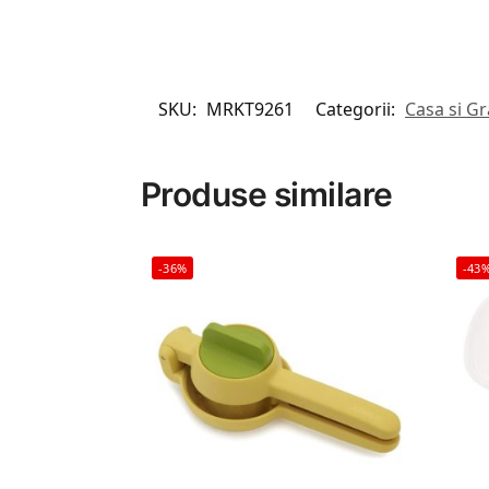
SKU:
MRKT9261
Categorii:
Casa si G
Produse similare
-36%
-43