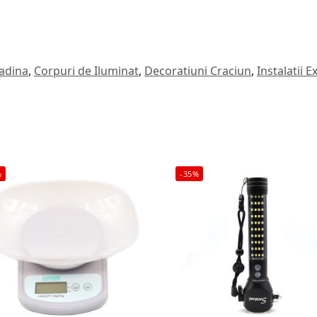
radina
,
Corpuri de Iluminat
,
Decoratiuni Craciun
,
Instalatii E
%
-35%