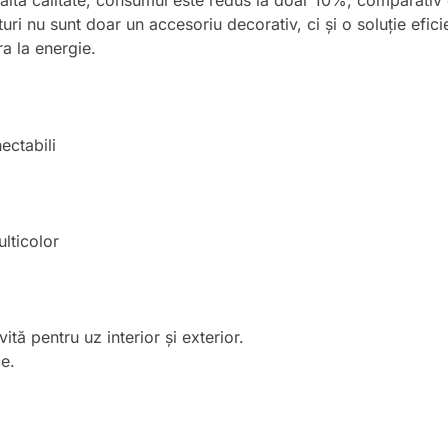
înaltă calitate, consumul este redus la doar 10%, comparativ
turi nu sunt doar un accesoriu decorativ, ci și o soluție efici
ra la energie.
ectabili
ulticolor
vită pentru uz interior și exterior.
ce.