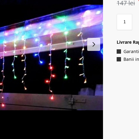
147
lei
Livrare Ra
Garanti
Banii i