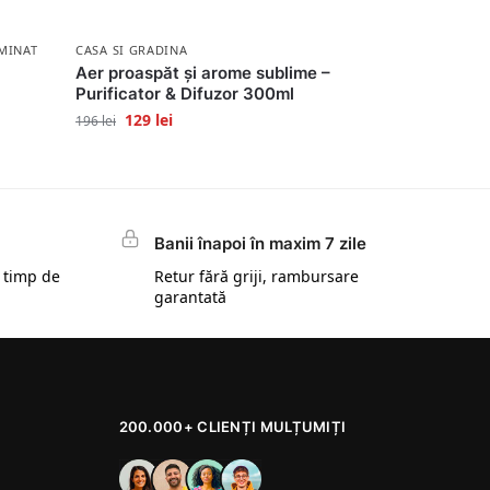
MINAT
CASA SI GRADINA
Aer proaspăt și arome sublime –
Purificator & Difuzor 300ml
129
lei
196
lei
Banii înapoi în maxim 7 zile
 timp de
Retur fără griji, rambursare
garantată
200.000+ CLIENȚI MULȚUMIȚI