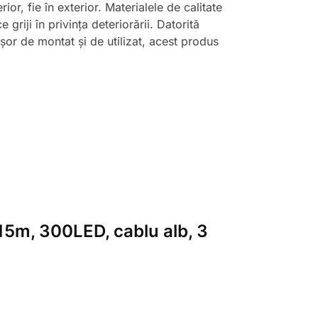
ior, fie în exterior. Materialele de calitate
e griji în privința deteriorării. Datorită
Ușor de montat și de utilizat, acest produs
, 15m, 300LED, cablu alb, 3