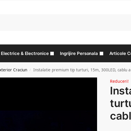
C
Electrice & Electronice
Ingrijire Personala
Articole C
Exterior Craciun
Instalatie premium tip turturi, 15m, 300LED, cablu a
/
Reduceri!
Inst
turt
cabl