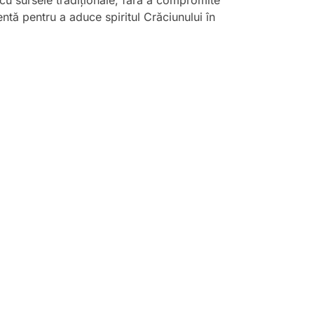
 cu sursele tradiționale, fără a compromite
entă pentru a aduce spiritul Crăciunului în