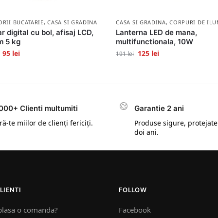
ORII BUCATARIE
,
CASA SI GRADINA
CASA SI GRADINA
,
CORPURI DE ILU
r digital cu bol, afisaj LCD,
Lanterna LED de mana,
m 5 kg
multifunctionala, 10W
95
lei
125
lei
191
lei
000+ Clienti multumiti
Garantie 2 ani
ă-te miilor de clienți fericiți.
Produse sigure, protejate
doi ani.
LIENTI
FOLLOW
plasa o comanda?
Facebook