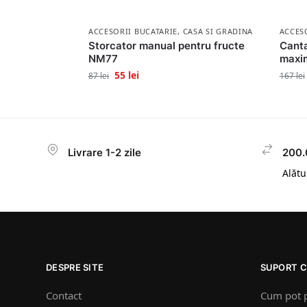
ACCESORII BUCATARIE
,
CASA SI GRADINA
ACCES
Storcator manual pentru fructe
Canta
NM77
maxi
55
lei
87
lei
167
lei
Livrare 1-2 zile
200.
Alătur
DESPRE SITE
SUPORT C
Contact
Cum pot 