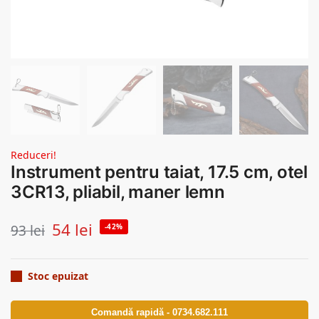
Reduceri!
Instrument pentru taiat, 17.5 cm, otel
3CR13, pliabil, maner lemn
54
lei
93
lei
-42%
Stoc epuizat
Comandă rapidă - 0734.682.111