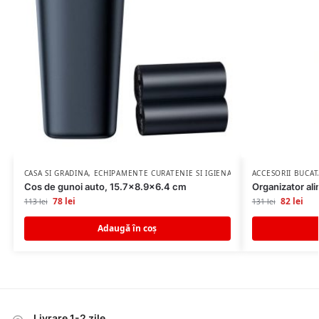
CASA SI GRADINA
,
ECHIPAMENTE CURATENIE SI IGIENA
ACCESORII BUCAT
Cos de gunoi auto, 15.7×8.9×6.4 cm
Organizator ali
78
lei
82
lei
113
lei
131
lei
Adaugă în coș
Livrare 1-2 zile