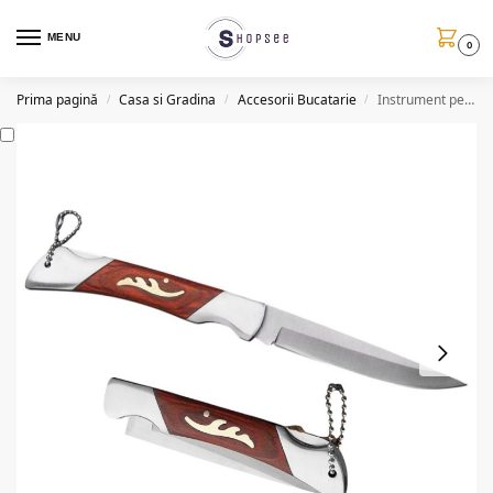
MENU
0
Prima pagină
Casa si Gradina
Accesorii Bucatarie
Instrument pentru taiat, 17.5 cm, otel 3CR13, pliabil, maner lemn
/
/
/