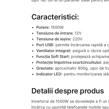
ușor fac din el un partener ideal pentru av
Caracteristici:
Putere:
1500W
Tensiune de intrare:
12V
Tensiune de ieșire:
220V
Port USB:
permite încărcarea rapidă a d
Ventilator integrat:
asigură o răcire opti
Funcția Soft Start:
protejează echipamen
Protecție împotriva scurtcircuitului:
asi
Greutate:
aproximativ 800g, ușor de tr
Indicator LED:
pentru monitorizarea stări
Detalii despre produs
Invertorul de 1500W se dovedește a fi un i
încărca cu ușurință telefoanele mobile sau