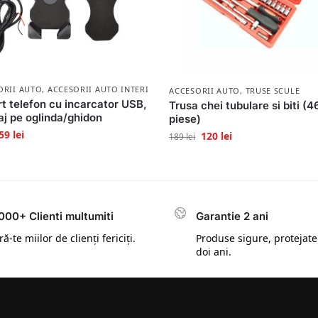
ORII AUTO
,
ACCESORII AUTO INTERIOR
ACCESORII AUTO
,
TRUSE SCULE
t telefon cu incarcator USB,
Trusa chei tubulare si biti (4
j pe oglinda/ghidon
piese)
59
lei
120
lei
189
lei
000+ Clienti multumiti
Garantie 2 ani
ă-te miilor de clienți fericiți.
Produse sigure, protejate
doi ani.