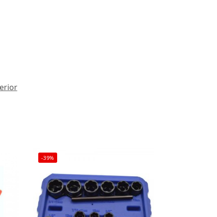
erior
-39%