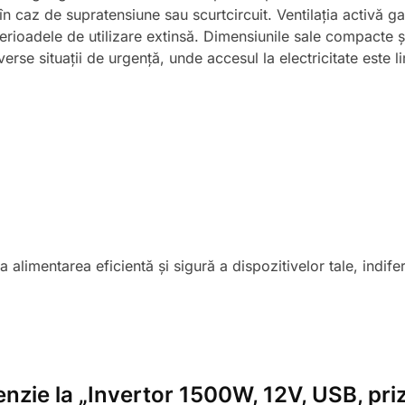
în caz de supratensiune sau scurtcircuit. Ventilația activă g
 perioadele de utilizare extinsă. Dimensiunile sale compacte și
erse situații de urgență, unde accesul la electricitate este li
limentarea eficientă și sigură a dispozitivelor tale, indifere
enzie la „Invertor 1500W, 12V, USB, pri