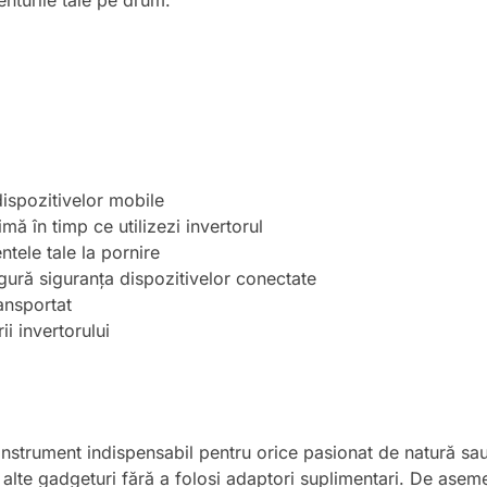
enturile tale pe drum.
ispozitivelor mobile
mă în timp ce utilizezi invertorul
tele tale la pornire
gură siguranța dispozitivelor conectate
ansportat
i invertorului
nstrument indispensabil pentru orice pasionat de natură sau
 alte gadgeturi fără a folosi adaptori suplimentari. De asem