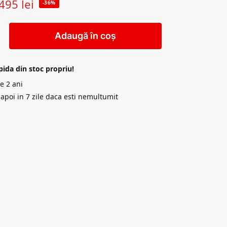
495
lei
-36%
Adaugă în coș
pida din stoc propriu!
e 2 ani
napoi in 7 zile daca esti nemultumit