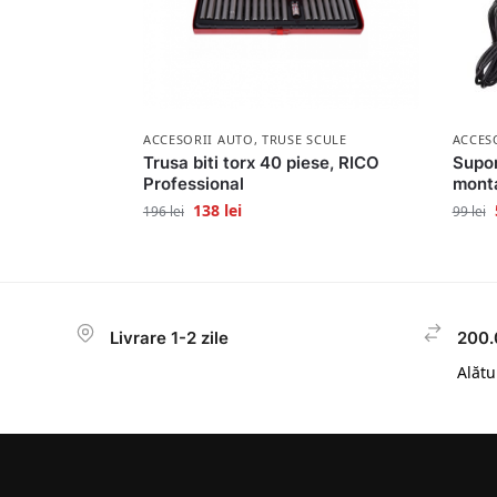
ACCESORII AUTO
,
TRUSE SCULE
ACCES
Trusa biti torx 40 piese, RICO
Supor
Professional
monta
138
lei
196
lei
99
lei
Livrare 1-2 zile
200.
Alătur