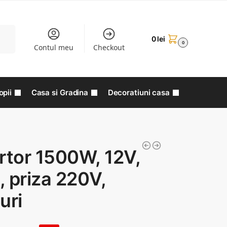
aută
0
lei
0
Contul meu
Checkout
opii
Casa si Gradina
Decoratiuni casa
rtor 1500W, 12V,
 priza 220V,
uri