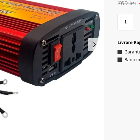
769
lei
Livrare Ra
Garanti
Banii i