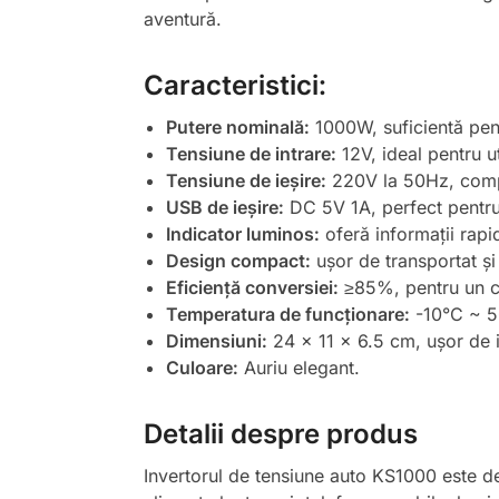
aventură.
Caracteristici:
Putere nominală:
1000W, suficientă pent
Tensiune de intrare:
12V, ideal pentru ut
Tensiune de ieșire:
220V la 50Hz, compa
USB de ieșire:
DC 5V 1A, perfect pentru 
Indicator luminos:
oferă informații rapi
Design compact:
ușor de transportat şi 
Eficiență conversiei:
≥85%, pentru un c
Temperatura de funcționare:
-10°C ~ 50
Dimensiuni:
24 x 11 x 6.5 cm, ușor de in
Culoare:
Auriu elegant.
Detalii despre produs
Invertorul de tensiune auto KS1000 este dest