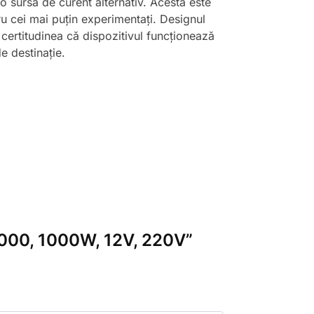
o sursă de curent alternativ. Acesta este
tru cei mai puțin experimentați. Designul
 certitudinea că dispozitivul funcționează
de destinație.
S1000, 1000W, 12V, 220V”