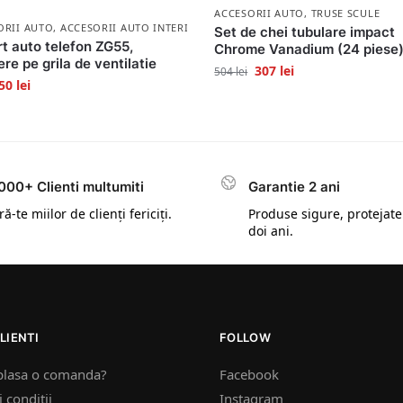
ACCESORII AUTO
,
TRUSE SCULE
ORII AUTO
,
ACCESORII AUTO INTERIOR
Set de chei tubulare impact
t auto telefon ZG55,
Chrome Vanadium (24 piese
ere pe grila de ventilatie
307
lei
504
lei
50
lei
000+ Clienti multumiti
Garantie 2 ani
ă-te miilor de clienți fericiți.
Produse sigure, protejate
doi ani.
LIENTI
FOLLOW
plasa o comanda?
Facebook
 conditii
Instagram