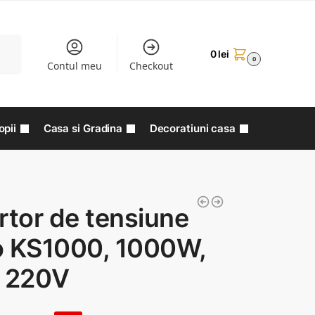
aută
0
lei
0
Contul meu
Checkout
opii
Casa si Gradina
Decoratiuni casa
rtor de tensiune
o KS1000, 1000W,
, 220V