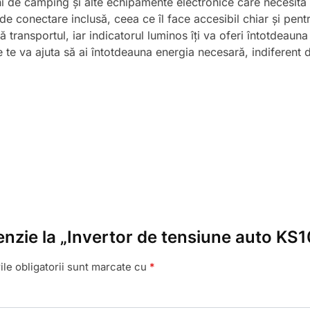
ni de camping și alte echipamente electronice care necesită 
r de conectare inclusă, ceea ce îl face accesibil chiar și pen
 transportul, iar indicatorul luminos îți va oferi întotdeauna
ate te va ajuta să ai întotdeauna energia necesară, indiferent 
cenzie la „Invertor de tensiune auto K
le obligatorii sunt marcate cu
*