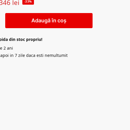
346
lei
-33%
Adaugă în coș
pida din stoc propriu!
e 2 ani
napoi in 7 zile daca esti nemultumit