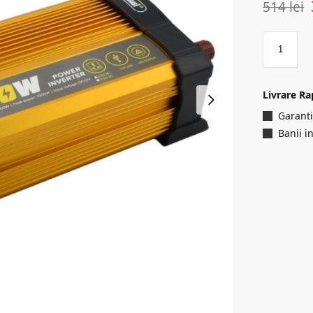
514
lei
Livrare Ra
Garanti
Banii i