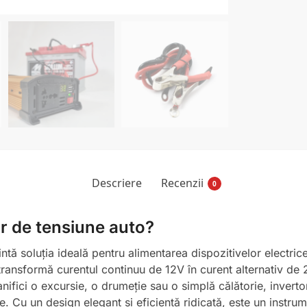
Descriere
Recenzii
0
or de tensiune auto?
tă soluția ideală pentru alimentarea dispozitivelor electrice
transformă curentul continuu de 12V în curent alternativ de 22
nifici o excursie, o drumeție sau o simplă călătorie, inverto
. Cu un design elegant și eficiență ridicată, este un instru