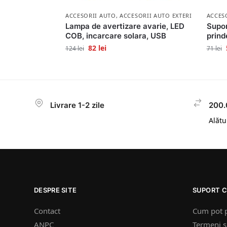
ACCESORII AUTO
,
ACCESORII AUTO EXTERIOR
ACCES
Lampa de avertizare avarie, LED
Supor
COB, incarcare solara, USB
prind
82
lei
124
lei
71
lei
Livrare 1-2 zile
200.
Alătur
DESPRE SITE
SUPORT C
Contact
Cum pot 
ANPC
Termeni si