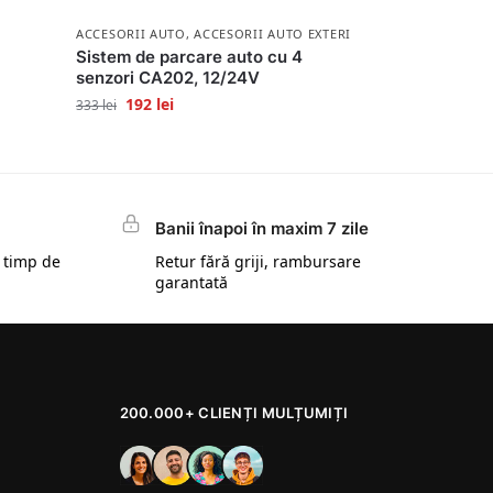
ACCESORII AUTO
,
ACCESORII AUTO EXTERIOR
Sistem de parcare auto cu 4
)
senzori CA202, 12/24V
192
lei
333
lei
Banii înapoi în maxim 7 zile
 timp de
Retur fără griji, rambursare
garantată
200.000+ CLIENȚI MULȚUMIȚI