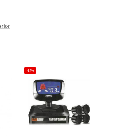
erior
-42%