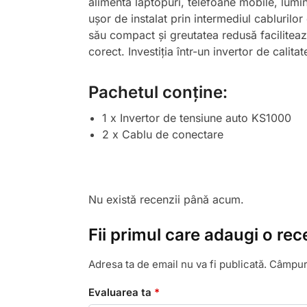
alimenta laptopuri, telefoane mobile, lumi
ușor de instalat prin intermediul cablurilo
său compact și greutatea redusă facilitează
corect. Investiția într-un invertor de calit
Pachetul conține:
1 x Invertor de tensiune auto KS1000
2 x Cablu de conectare
Nu există recenzii până acum.
Fii primul care adaugi o re
Adresa ta de email nu va fi publicată.
Câmpuri
Evaluarea ta
*