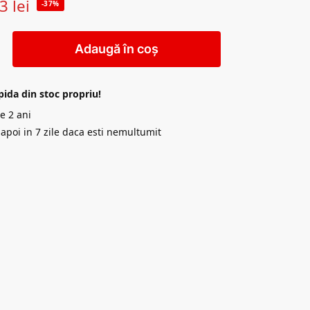
33
lei
-37%
Adaugă în coș
pida din stoc propriu!
e 2 ani
napoi in 7 zile daca esti nemultumit