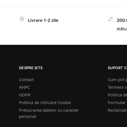
Livrare 1-2 zile
200.
Alătur
DESPRE SITE
SUPORT C
Contact
Cum pot 
ANPC
Termeni si
GDPR
Politica d
Politica de Utilizare Cookie
Formular 
Prelucrarea datelor cu caracter
Reclamatii
personal