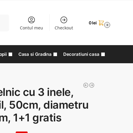
aută
0
lei
0
Contul meu
Checkout
opii
Casa si Gradina
Decoratiuni casa
lnic cu 3 inele,
il, 50cm, diametru
, 1+1 gratis