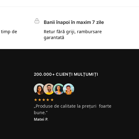
Banii înapoi în maxim 7 zile
 timp de
Retur fără griji, rambursare
garantată
200.000+ CLIENȚI MULȚUMIȚI
★★★★★
„Produse de calitate la prețuri foarte
bune.”
Matei P.