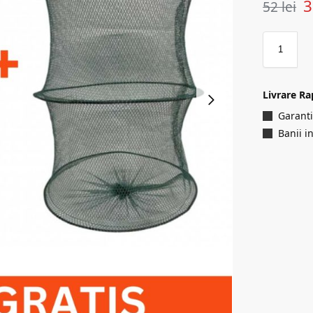
52
lei
Livrare Ra
Garanti
Banii i