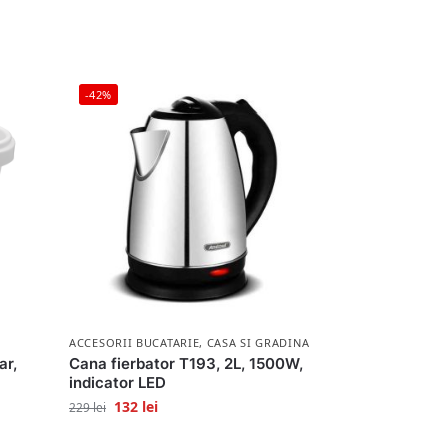
-42%
ACCESORII BUCATARIE
,
CASA SI GRADINA
ar,
Cana fierbator T193, 2L, 1500W,
indicator LED
132
lei
229
lei