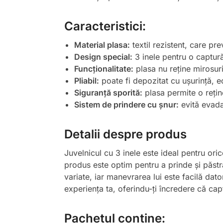
Caracteristici:
Material plasa:
textil rezistent, care pre
Design special:
3 inele pentru o captură 
Funcționalitate:
plasa nu reține mirosuri
Pliabil:
poate fi depozitat cu ușurință, 
Siguranță sporită:
plasa permite o reține
Sistem de prindere cu șnur:
evită evadar
Detalii despre produs
Juvelnicul cu 3 inele este ideal pentru or
produs este optim pentru a prinde și păstra 
variate, iar manevrarea lui este facilă dat
experiența ta, oferindu-ți încredere că capt
Pachetul conține: