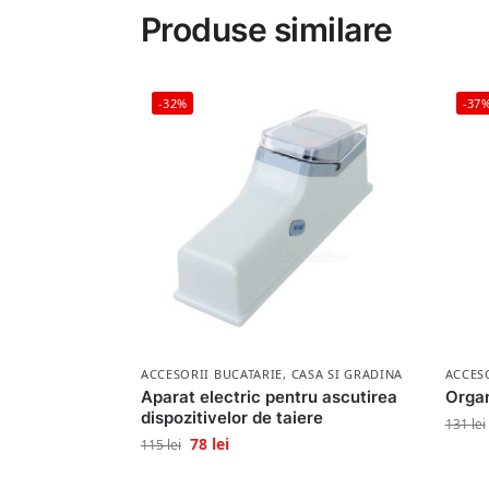
Produse similare
-32%
-37
ACCESORII BUCATARIE
,
CASA SI GRADINA
ACCES
Aparat electric pentru ascutirea
Organ
dispozitivelor de taiere
131
lei
78
lei
115
lei