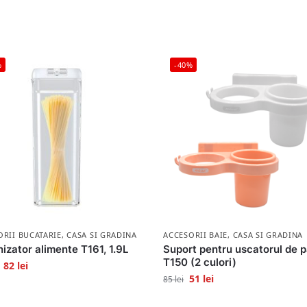
%
-40%
ORII BUCATARIE
,
CASA SI GRADINA
ACCESORII BAIE
,
CASA SI GRADINA
izator alimente T161, 1.9L
Suport pentru uscatorul de p
T150 (2 culori)
82
lei
51
lei
85
lei