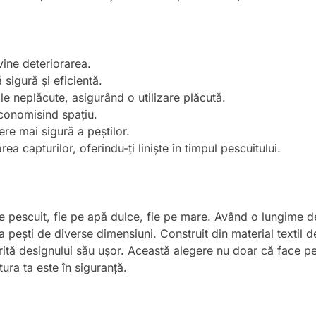
vine deteriorarea.
sigură și eficientă.
le neplăcute, asigurând o utilizare plăcută.
economisind spațiu.
re mai sigură a peștilor.
ea capturilor, oferindu-ți liniște în timpul pescuitului.
ice pescuit, fie pe apă dulce, fie pe mare. Având o lungime
pești de diverse dimensiuni. Construit din material textil de c
orită designului său ușor. Această alegere nu doar că face p
ura ta este în siguranță.