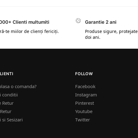
000+ Clienti multumiti
Garantie 2 ani
ă-te miilor de clienți fericiți.
Produse sigure, protejate
doi ani.
LIENTI
FOLLOW
plasa o comanda?
Facebook
 conditii
Instagram
e Retur
Pinterest
Retur
Youtube
 si Sesizari
Twitter