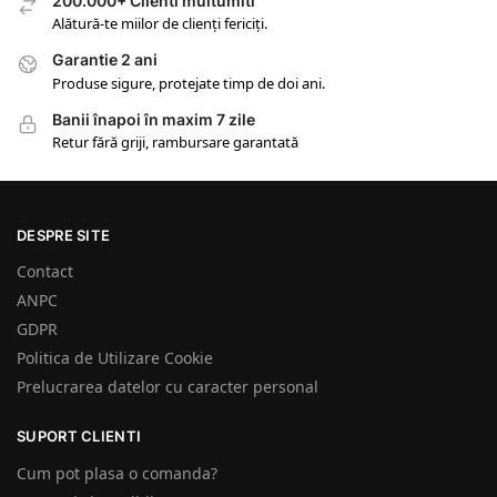
200.000+ Clienti multumiti
Alătură-te miilor de clienți fericiți.
Garantie 2 ani
Produse sigure, protejate timp de doi ani.
Banii înapoi în maxim 7 zile
Retur fără griji, rambursare garantată
DESPRE SITE
Contact
ANPC
GDPR
Politica de Utilizare Cookie
Prelucrarea datelor cu caracter personal
SUPORT CLIENTI
Cum pot plasa o comanda?