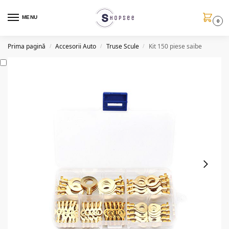
MENU
0
Prima pagină
Accesorii Auto
Truse Scule
Kit 150 piese saibe
/
/
/