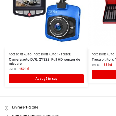
ACCESORII AUTO
,
ACCESORII AUTO INTERIOR
ACCESORII AUTO
Camera auto DVR, QY322, Full HD, senzor de
Trusa biti torx
miscare
138
lei
196
lei
150
lei
261
lei
Adaugă în coș
Livrare 1-2 zile