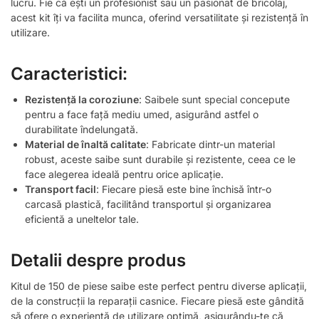
lucru. Fie că ești un profesionist sau un pasionat de bricolaj,
acest kit îți va facilita munca, oferind versatilitate și rezistență în
utilizare.
Caracteristici:
Rezistență la coroziune
: Saibele sunt special concepute
pentru a face față mediu umed, asigurând astfel o
durabilitate îndelungată.
Material de înaltă calitate
: Fabricate dintr-un material
robust, aceste saibe sunt durabile și rezistente, ceea ce le
face alegerea ideală pentru orice aplicație.
Transport facil
: Fiecare piesă este bine închisă într-o
carcasă plastică, facilitând transportul și organizarea
eficientă a uneltelor tale.
Detalii despre produs
Kitul de 150 de piese saibe este perfect pentru diverse aplicații,
de la construcții la reparații casnice. Fiecare piesă este gândită
să ofere o experiență de utilizare optimă, asigurându-te că