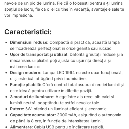
nevoie de un pic de lumină. Fie că o folosești pentru a-ți lumina
spațiul de lucru, fie că o iei cu tine în vacanță, avantajele sale te
vor impresiona.
Caracteristici:
Dimensiuni reduse:
Compactă si practică, această lampă
se încadrează perfecționat în orice geantă sau rucsac.
Ușor de transportat și utilizat:
Datorită greutății reduse și a
mecanismului pliabil, poți ajusta cu ușurință direcția și
înălțimea luminii.
Design modern:
Lampa LED 1964 nu este doar funcțională,
ci și estetică, atrăgând priviri admirative.
Funcție pliabilă:
Oferă control total asupra direcției luminii și
este ideală pentru utilizare în diferite poziții.
3 moduri de iluminare:
Alege între alb rece, alb cald și
lumină neutră, adaptându-te astfel nevoilor tale.
Putere:
5W, oferind un iluminat eficient și economic.
Capacitate acumulator:
3000mAh, asigurând o autonomie
de până la 8 ore, în funcție de intensitatea luminii.
Alimentare:
Cablu USB pentru o încărcare rapidă.