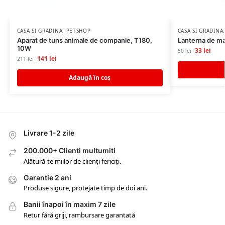
CASA SI GRADINA
,
PETSHOP
CASA SI GRADINA
Aparat de tuns animale de companie, T180,
Lanterna de m
10W
33
lei
50
lei
141
lei
211
lei
Adaugă în coș
Livrare 1-2 zile
200.000+ Clienti multumiti
Alătură-te miilor de clienți fericiți.
Garantie 2 ani
Produse sigure, protejate timp de doi ani.
Banii înapoi în maxim 7 zile
Retur fără griji, rambursare garantată