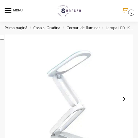
MENU
0
Prima pagină
Casa si Gradina
Corpuri de Iluminat
Lampa LED 1964, 5W, pliabila si portabila, USB
/
/
/