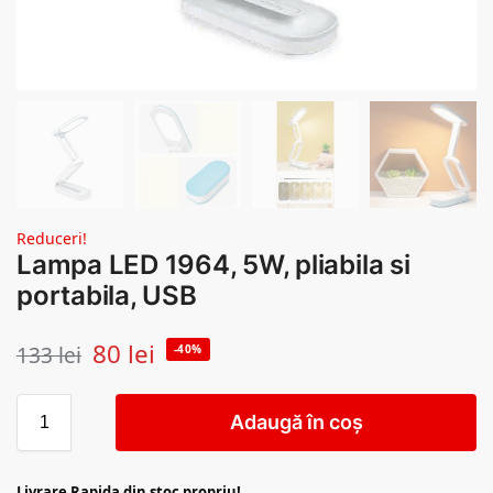
Reduceri!
Lampa LED 1964, 5W, pliabila si
portabila, USB
80
lei
133
lei
-40%
Adaugă în coș
Livrare Rapida din stoc propriu!