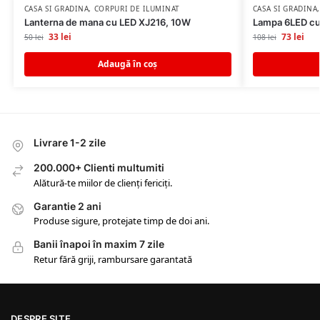
CASA SI GRADINA
,
CORPURI DE ILUMINAT
CASA SI GRADINA
Lanterna de mana cu LED XJ216, 10W
Lampa 6LED cu
33
lei
73
lei
50
lei
108
lei
Adaugă în coș
Livrare 1-2 zile
200.000+ Clienti multumiti
Alătură-te miilor de clienți fericiți.
Garantie 2 ani
Produse sigure, protejate timp de doi ani.
Banii înapoi în maxim 7 zile
Retur fără griji, rambursare garantată
DESPRE SITE