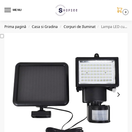
MENU
0
Prima pagină
Casa si Gradina
Corpuri de Iluminat
Lampa LED cu panou solar, 60 LED, senzor de miscare, 15W
/
/
/