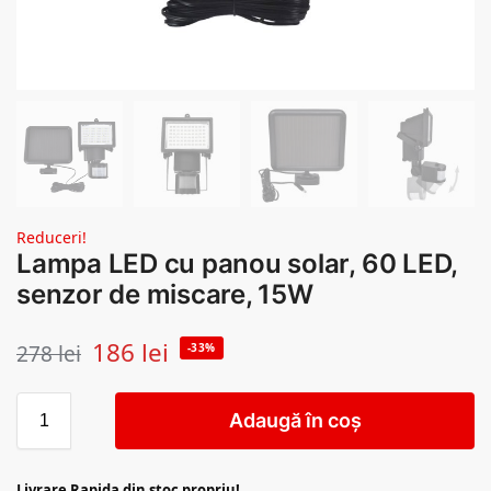
Reduceri!
Lampa LED cu panou solar, 60 LED,
senzor de miscare, 15W
186
lei
278
lei
-33%
Adaugă în coș
Livrare Rapida din stoc propriu!