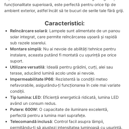
funcționalitate superioară, este perfectă pentru orice tip de
ambient exterior, astfel încât să te bucuri de serile tale fără griji.
Caracteristici:
Reîncărcare solară
: Lampele sunt alimentate de un panou
solar integrat, care permite reîncărcarea ușoară și rapidă
sub razele soarelui.
Montare simplă
: Nu ai nevoie de abilități tehnice pentru
instalare, aceasta putând fi montată cu ușurință pe orice
suport.
Utilizare versatilă
: Ideală pentru grădini, curți, alei sau
terase, aducând lumină acolo unde ai nevoie.
Impermeabilitate IP66
: Rezistentă la condiții meteo
nefavorabile, asigurându-ți funcționarea în cele mai variate
condiții.
Tip lumina: LED
: Eficiență energetică ridicată, lumina LED
având un consum redus.
Putere: 600W
: O capacitate de iluminare excelentă,
perfectă pentru a lumina mari suprafețe.
Telecomandă inclusă
: Control facil asupra lămpii,
permitându-ți să ajustezi intensitatea luminoasă cu ușurință.