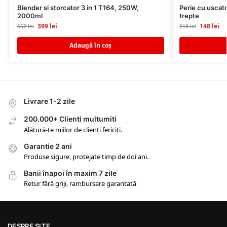
Blender si storcator 3 in 1 T164, 250W,
Perie cu uscato
2000ml
trepte
399
lei
148
lei
662
lei
218
lei
Adaugă în coș
Livrare 1-2 zile
200.000+ Clienti multumiti
Alătură-te miilor de clienți fericiți.
Garantie 2 ani
Produse sigure, protejate timp de doi ani.
Banii înapoi în maxim 7 zile
Retur fără griji, rambursare garantată
DESPRE SITE