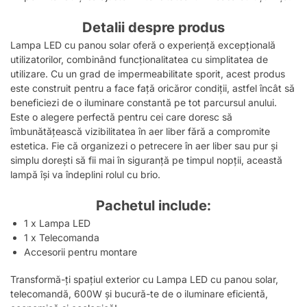
Detalii despre produs
Lampa LED cu panou solar oferă o experiență excepțională
utilizatorilor, combinând funcționalitatea cu simplitatea de
utilizare. Cu un grad de impermeabilitate sporit, acest produs
este construit pentru a face față oricăror condiții, astfel încât să
beneficiezi de o iluminare constantă pe tot parcursul anului.
Este o alegere perfectă pentru cei care doresc să
îmbunătățească vizibilitatea în aer liber fără a compromite
estetica. Fie că organizezi o petrecere în aer liber sau pur și
simplu dorești să fii mai în siguranță pe timpul nopții, această
lampă își va îndeplini rolul cu brio.
Pachetul include:
1 x Lampa LED
1 x Telecomanda
Accesorii pentru montare
Transformă-ți spațiul exterior cu Lampa LED cu panou solar,
telecomandă, 600W și bucură-te de o iluminare eficientă,