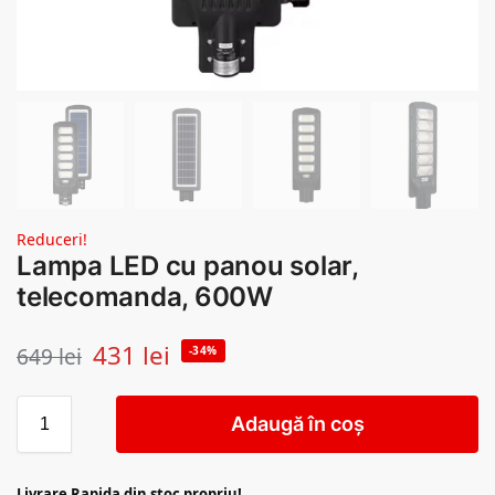
Reduceri!
Lampa LED cu panou solar,
telecomanda, 600W
431
lei
649
lei
-34%
Adaugă în coș
Livrare Rapida din stoc propriu!