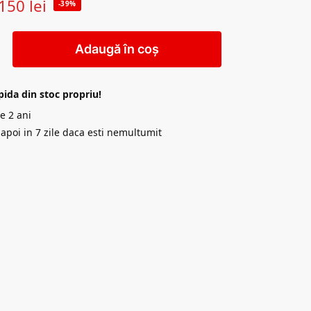
150
lei
-39%
Adaugă în coș
pida din stoc propriu!
e 2 ani
napoi in 7 zile daca esti nemultumit