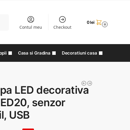
aută
0
lei
0
Contul meu
Checkout
opii
Casa si Gradina
Decoratiuni casa
pa LED decorativa
ED20, senzor
il, USB