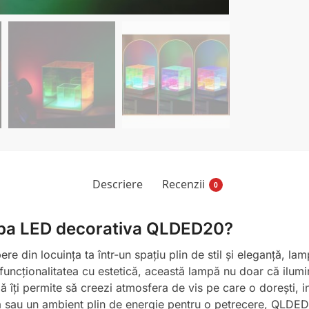
Descriere
Recenzii
0
mpa LED decorativa QLDED20?
pere din locuința ta într-un spațiu plin de stil și eleganță,
ncționalitatea cu estetică, această lampă nu doar că ilumin
lă îți permite să creezi atmosfera de vis pe care o dorești, i
tă sau un ambient plin de energie pentru o petrecere, QLDED20