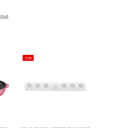
inat
-32%