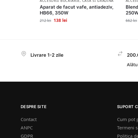
ACCESORII BUCATARIE
,
CASA SI GRADINA
ACCES
Aparat de facut vafe, antiadeziv,
Blend
HB66, 350W
250W
138
lei
212
lei
662
lei
Livrare 1-2 zile
200.
Alătur
DESPRE SITE
SUPORT C
Contact
Cum pot 
ANPC
Termeni si
GDPR
Politica d