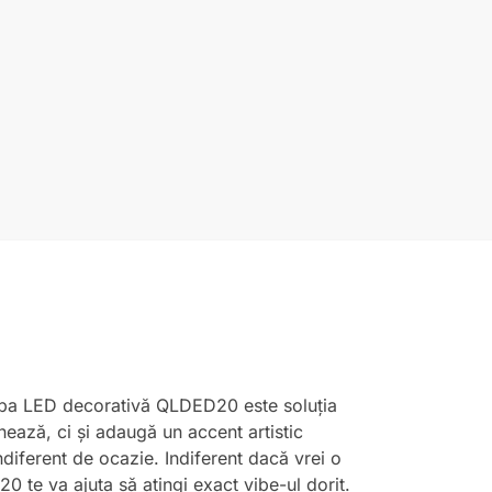
 lampa LED decorativă QLDED20 este soluția
ează, ci și adaugă un accent artistic
ndiferent de ocazie. Indiferent dacă vrei o
 te va ajuta să atingi exact vibe-ul dorit.