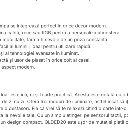
 lampa se integrează perfect în orice decor modern.
mina caldă, rece sau RGB pentru a personaliza atmosfera.
 și mobilitate, fără a fi nevoie de un priza constantă.
facil al luminii, ideal pentru utilizare rapidă.
 și al tehnologiei avansate în iluminat.
tă și ușor de plasat în orice colț al casei.
un aspect modern.
 estetică, ci și foarte practică. Acesta este dotată cu o 
 de zi cu zi. Oferă trei moduri de iluminare, astfel încât să î
re o desfășori. Fie că vrei să te relaxezi citind o carte într-o
a la nevoile tale. Cu un simplu atingeri pe senzorul tactil, 
un design compact, QLDED20 este ușor de mutat și plată o