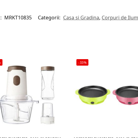
:
MRKT10835
Categorii:
Casa si Gradina
,
Corpuri de Ilum
%
-33%