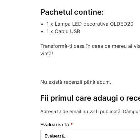
Pachetul contine:
1 x Lampa LED decorativa QLDED20
1 x Cablu USB
Transformă-ți casa în ceea ce mereu ai vi
viață!
Nu există recenzii până acum.
Fii primul care adaugi o re
Adresa ta de email nu va fi publicată.
Câmpuri
Evaluarea ta
*