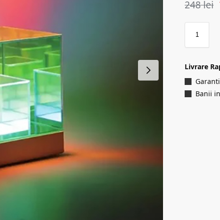
248
lei
Livrare Ra
Garanti
Banii i