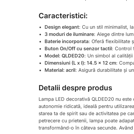
Caracteristici:
Design elegant
: Cu un stil minimalist,
3 moduri de iluminare
: Alege dintre lu
Baterie incorporata
: Oferă flexibilitate
Buton On/Off cu senzor tactil
: Control 
Model: QLDED20
: Un simbol al calității
Dimensiuni (L x l): 14.5 x 12 cm
: Compac
Material: acril
: Asigură durabilitate și 
Detalii despre produs
Lampa LED decorativă QLDED20 nu este doar
autonomie ridicată, ideală pentru utilizarea
starea ta de spirit sau de activitatea pe ca
petrecere cu prietenii, lampa poate adapat
transformând-o în câteva secunde. Având 