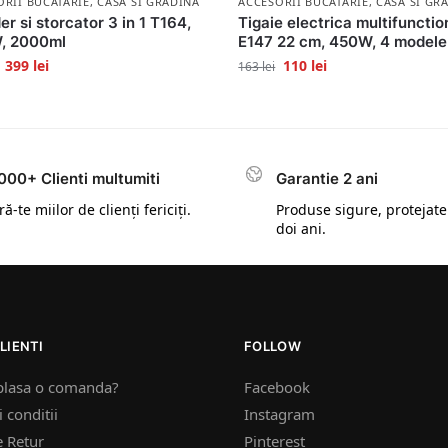
ORII BUCATARIE
,
CASA SI GRADINA
ACCESORII BUCATARIE
,
CASA SI GR
er si storcator 3 in 1 T164,
Tigaie electrica multifunctio
, 2000ml
E147 22 cm, 450W, 4 modele
399
lei
110
lei
163
lei
000+ Clienti multumiti
Garantie 2 ani
ă-te miilor de clienți fericiți.
Produse sigure, protejate
doi ani.
LIENTI
FOLLOW
plasa o comanda?
Facebook
 conditii
Instagram
e Retur
Pinterest