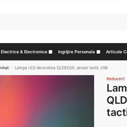
C
Electrice & Electronice
Ingrijire Personala
Articole C
minat
Lampa LED decorativa QLDED20, senzor tactil, USB
/
Reduceri!
Lam
QLD
tact