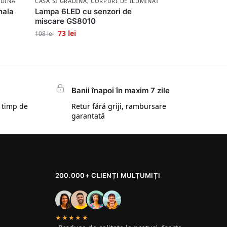
ADINA
CASA SI GRADINA
,
CORPURI DE ILUMINAT
nala
Lampa 6LED cu senzori de
miscare GS8010
73
lei
108
lei
Banii înapoi în maxim 7 zile
 timp de
Retur fără griji, rambursare
garantată
200.000+ CLIENȚI MULȚUMIȚI
★★★★★