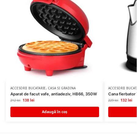
ACCESORII BUCATARIE
,
CASA SI GRADINA
ACCESORII BUCAT
Aparat de facut vafe, antiadeziv, HB66, 350W
Cana fierbator
138
lei
132
lei
212
lei
229
lei
Adaugă în coș