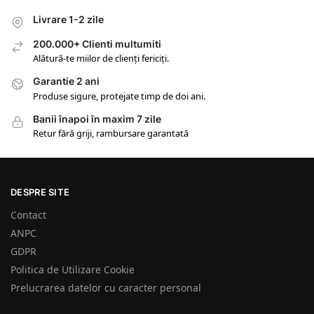
Livrare 1-2 zile
200.000+ Clienti multumiti
Alătură-te miilor de clienți fericiți.
Garantie 2 ani
Produse sigure, protejate timp de doi ani.
Banii înapoi în maxim 7 zile
Retur fără griji, rambursare garantată
DESPRE SITE
Contact
ANPC
GDPR
Politica de Utilizare Cookie
Prelucrarea datelor cu caracter personal