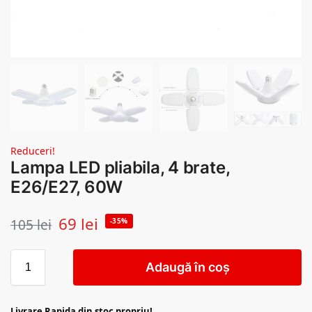
Reduceri!
Lampa LED pliabila, 4 brate,
E26/E27, 60W
69
lei
105
lei
-35%
Adaugă în coș
Livrare Rapida din stoc propriu!