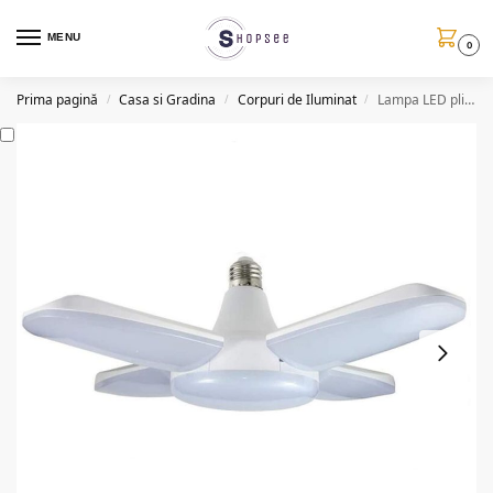
MENU
0
Prima pagină
Casa si Gradina
Corpuri de Iluminat
Lampa LED pliabila, 4 brate, E26/E27, 60W
/
/
/