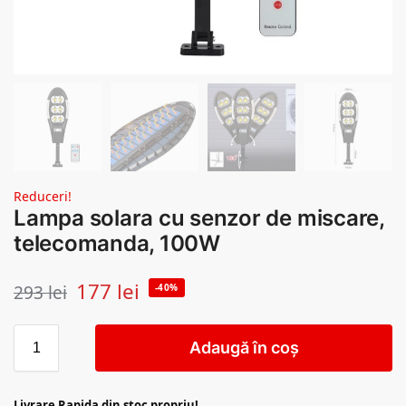
Reduceri!
Lampa solara cu senzor de miscare,
telecomanda, 100W
177
lei
293
lei
-40%
Adaugă în coș
Livrare Rapida din stoc propriu!