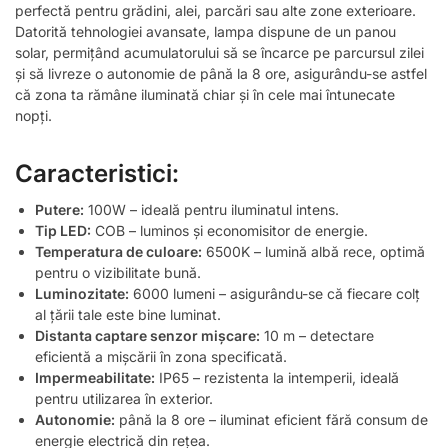
perfectă pentru grădini, alei, parcări sau alte zone exterioare.
Datorită tehnologiei avansate, lampa dispune de un panou
solar, permițând acumulatorului să se încarce pe parcursul zilei
și să livreze o autonomie de până la 8 ore, asigurându-se astfel
că zona ta rămâne iluminată chiar și în cele mai întunecate
nopți.
Caracteristici:
Putere:
100W – ideală pentru iluminatul intens.
Tip LED:
COB – luminos și economisitor de energie.
Temperatura de culoare:
6500K – lumină albă rece, optimă
pentru o vizibilitate bună.
Luminozitate:
6000 lumeni – asigurându-se că fiecare colț
al țării tale este bine luminat.
Distanta captare senzor mișcare:
10 m – detectare
eficientă a mișcării în zona specificată.
Impermeabilitate:
IP65 – rezistenta la intemperii, ideală
pentru utilizarea în exterior.
Autonomie:
până la 8 ore – iluminat eficient fără consum de
energie electrică din rețea.