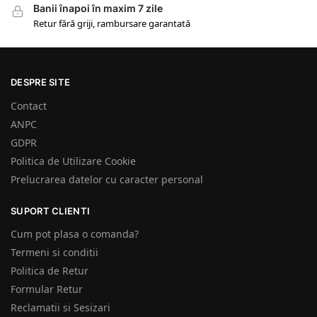
Banii înapoi în maxim 7 zile
Retur fără griji, rambursare garantată
DESPRE SITE
Contact
ANPC
GDPR
Politica de Utilizare Cookie
Prelucrarea datelor cu caracter personal
SUPORT CLIENTI
Cum pot plasa o comanda?
Termeni si conditii
Politica de Retur
Formular Retur
Reclamatii si Sesizari