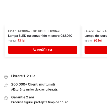
CASA SI GRADINA
,
CORPURI DE ILUMINAT
CASA SI GRADINA
Lampa 6LED cu senzori de miscare GS8010
Lampa de lucr
73
lei
92
lei
108
lei
138
lei
Adaugă în coș
Livrare 1-2 zile
200.000+ Clienti multumiti
Alătură-te miilor de clienți fericiți.
Garantie 2 ani
Produse sigure, protejate timp de doi ani.