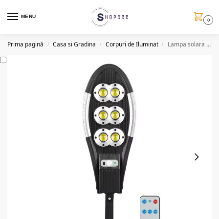
MENU
0
Prima pagină
Casa si Gradina
Corpuri de Iluminat
Lampa solara cu senzor de miscare, telecomanda, 100W
/
/
/