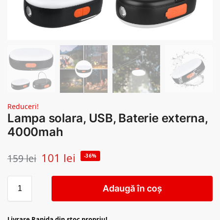
Reduceri!
Lampa solara, USB, Baterie externa,
4000mah
101
lei
159
lei
-36%
Adaugă în coș
Livrare Rapida din stoc propriu!