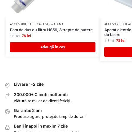
ACCESORII BAIE
,
CASA SI GRADINA
ACCESORII BUCAT
Para de dus cu filtru HS59, 3 trepte de putere
Aparat electric
de taiere
78
lei
119
lei
78
lei
115
lei
Adaugă în coș
Livrare 1-2 zile
200.000+ Clienti multumiti
Alătură-te miilor de clienți fericiți.
Garantie 2 ani
Produse sigure, protejate timp de doi ani.
Banii înapoi în maxim 7 zile