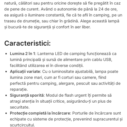
natură, călători sau pentru oricine dorește să fie pregătit în caz
de pene de curent. Având o autonomie de până la 24 de ore,
ea asigură o iluminare constantă, fie că te afli în camping, pe un
traseu de drumeție, sau chiar în grădină. Alege această lampă
și bucură-te de siguranță și confort în aer liber.
Caracteristici:
Lumina 2 în 1
: Lanterna LED de camping funcționează ca
lumină principală și sursă de alimentare prin cablu USB,
facilitând utilizarea ei în diverse condiții.
Aplicații variate
: Cu o luminositate ajustabilă, lampa poate
ilumina zone mari, cum ar fi corturi sau camere, fiind
perfectă pentru camping, alergare, pescuit sau activități de
reparație.
Siguranță sporită
: Modul de flash urgent îți permite să
atragi atenția în situații critice, asigurându-ți un plus de
securitate.
Protecție completă la încărcare
: Porturile de încărcare sunt
echipate cu sisteme de protecție, prevenind supracurentul și
scurtcircuitul.