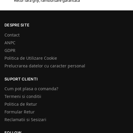
Retur fără griji, rambursare garantată
DESPRE SITE
Contact
ANPC
GDPR
Politica de Utilizare Cookie
Prelucrarea datelor cu caracter personal
SUPORT CLIENTI
Cum pot plasa o comanda?
Termeni si conditii
Politica de Retur
Formular Retur
Reclamatii si Sesizari
FOLLOW