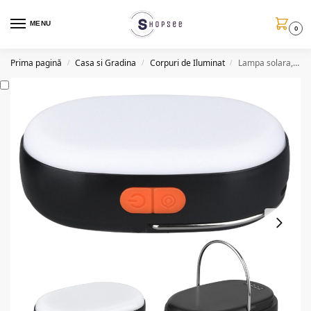
MENU
0
Prima pagină
Casa si Gradina
Corpuri de Iluminat
Lampa solara, USB, Baterie externa, 4000mah
/
/
/