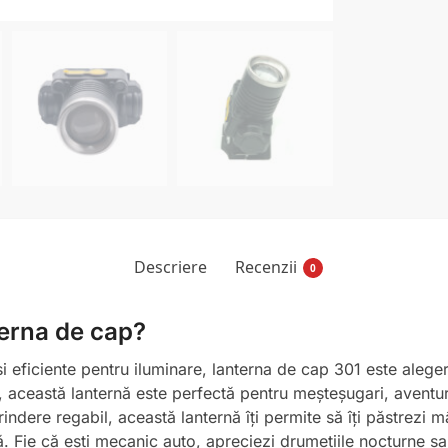
Descriere
Recenzii
0
terna de cap?
 și eficiente pentru iluminare, lanterna de cap 301 este alege
, această lanternă este perfectă pentru meșteșugari, aventurie
dere regabil, această lanternă îți permite să îți păstrezi mâi
să. Fie că ești mecanic auto, apreciezi drumețiile nocturne s