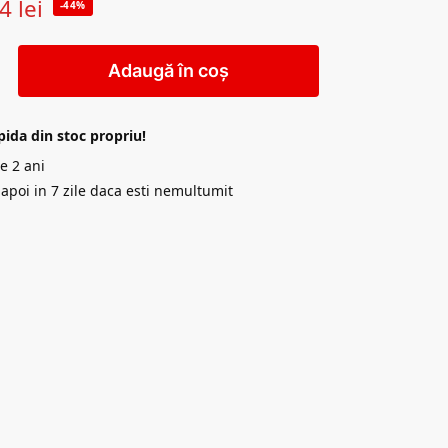
54
lei
-44%
Adaugă în coș
pida din stoc propriu!
e 2 ani
napoi in 7 zile daca esti nemultumit