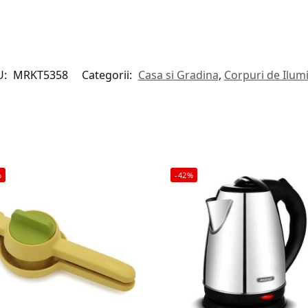
U:
MRKT5358
Categorii:
Casa si Gradina
,
Corpuri de Ilum
%
-42%