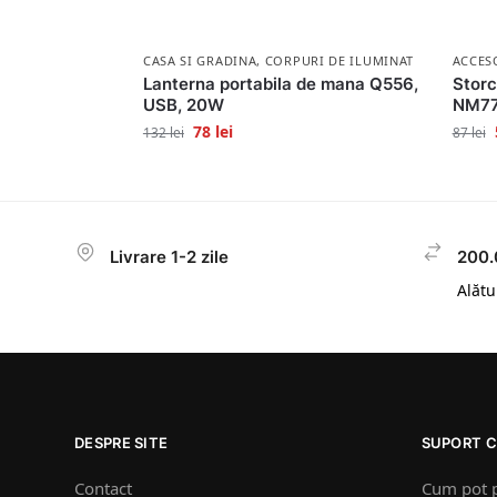
CASA SI GRADINA
,
CORPURI DE ILUMINAT
ACCES
Lanterna portabila de mana Q556,
Storc
USB, 20W
NM7
78
lei
132
lei
87
lei
Livrare 1-2 zile
200.
Alătur
DESPRE SITE
SUPORT C
Contact
Cum pot 