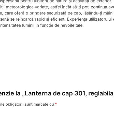
pensabil pentru iubitorii de natură și activități de exterior.
i meteorologice variate, astfel încât să-ți poți continua avent
e, care oferă o prindere securizată pe cap, lăsându-ți mâinile
rnă se reîncarcă rapid și eficient. Experiența utilizatorului e
ntensitatea luminii în funcție de nevoile tale.
cenzie la „Lanterna de cap 301, reglabil
le obligatorii sunt marcate cu
*