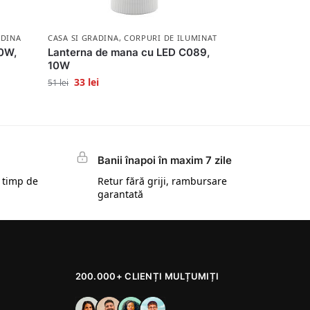
ADINA
CASA SI GRADINA
,
CORPURI DE ILUMINAT
00W,
Lanterna de mana cu LED C089,
10W
33
lei
51
lei
Banii înapoi în maxim 7 zile
 timp de
Retur fără griji, rambursare
garantată
200.000+ CLIENȚI MULȚUMIȚI