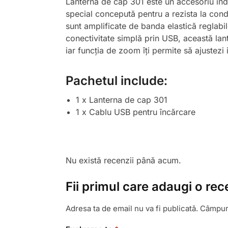
Lanterna de cap 301 este un accesoriu indis
special concepută pentru a rezista la condiți
sunt amplificate de banda elastică reglabil
conectivitate simplă prin USB, această lante
iar funcția de zoom îți permite să ajustezi i
Pachetul include:
1 x Lanterna de cap 301
1 x Cablu USB pentru încărcare
Nu există recenzii până acum.
Fii primul care adaugi o re
Adresa ta de email nu va fi publicată.
Câmpuri