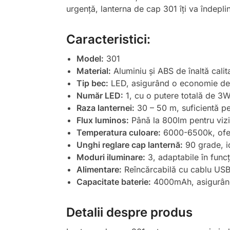
urgență, lanterna de cap 301 îți va îndeplin
Caracteristici:
Model:
301
Material:
Aluminiu și ABS de înaltă calit
Tip bec:
LED, asigurând o economie de e
Număr LED:
1, cu o putere totală de 3
Raza lanternei:
30 – 50 m, suficientă pe
Flux luminos:
Până la 800lm pentru vizi
Temperatura culoare:
6000-6500k, ofer
Unghi reglare cap lanternă:
90 grade, id
Moduri iluminare:
3, adaptabile în funcți
Alimentare:
Reîncărcabilă cu cablu US
Capacitate baterie:
4000mAh, asigurând 
Detalii despre produs