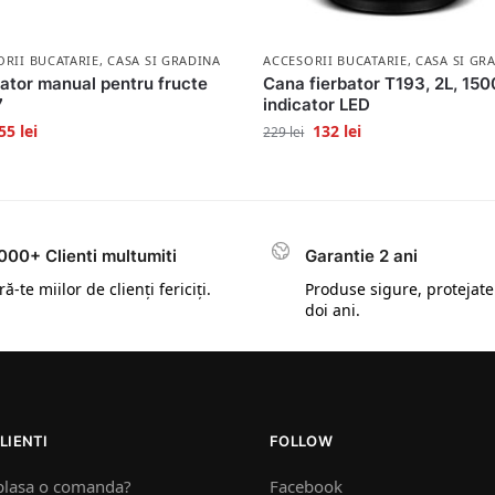
ORII BUCATARIE
,
CASA SI GRADINA
ACCESORII BUCATARIE
,
CASA SI GR
ator manual pentru fructe
Cana fierbator T193, 2L, 15
7
indicator LED
55
lei
132
lei
229
lei
000+ Clienti multumiti
Garantie 2 ani
ă-te miilor de clienți fericiți.
Produse sigure, protejate
doi ani.
LIENTI
FOLLOW
plasa o comanda?
Facebook