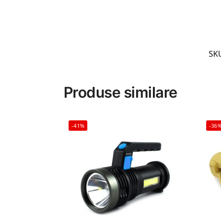
SK
Produse similare
-41%
-36