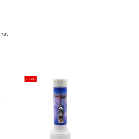
inat
-35%