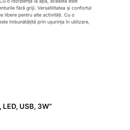
 Cu o rezistență la apă, aceasta este
urile fără griji. Versatilitatea și confortul
 libere pentru alte activități. Cu o
ste îmbunătățită prin ușurința în utilizare,
a, LED, USB, 3W”