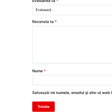
Evaluarea ta
*
Recenzia ta
*
Nume
*
Salvează-mi numele, emailul și site-ul web 