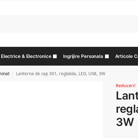
C
Electrice & Electronice
Ingrijire Personala
Articole C
minat
Lanterna de cap 301, reglabila, LED, USB, 3W
/
Reduceri!
Lant
regl
3W