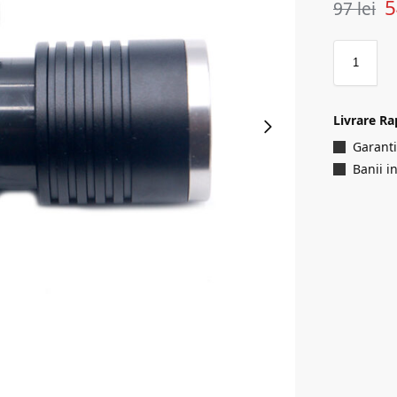
97
lei
Livrare Ra
Garanti
Banii i