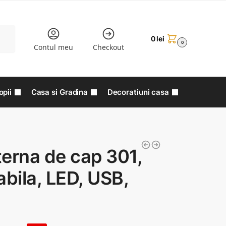
aută
0
lei
0
Contul meu
Checkout
opii
Casa si Gradina
Decoratiuni casa
erna de cap 301,
abila, LED, USB,