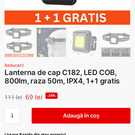
Reduceri!
Lanterna de cap C182, LED COB,
800lm, raza 50m, IPX4, 1+1 gratis
69
lei
111
lei
-38%
Adaugă în coș
Livrare Rapida din stoc propriu!