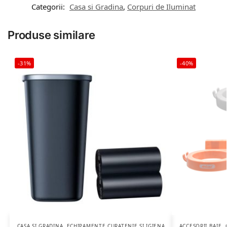
Categorii:
Casa si Gradina
,
Corpuri de Iluminat
Produse similare
-31%
-40%
CASA SI GRADINA
,
ECHIPAMENTE CURATENIE SI IGIENA
ACCESORII BAIE
,