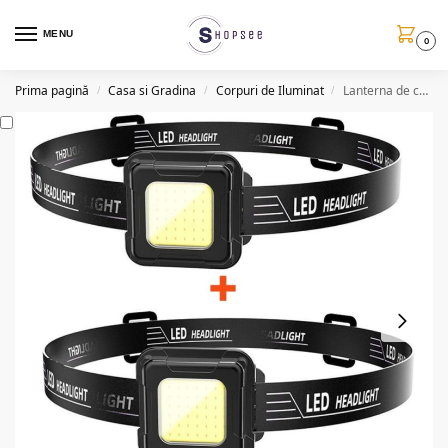
MENU
0
Prima pagină
Casa si Gradina
Corpuri de Iluminat
Lanterna de cap C182, LED COB, 800lm, raza 50m, IPX4, 1+1 gratis
/
/
/