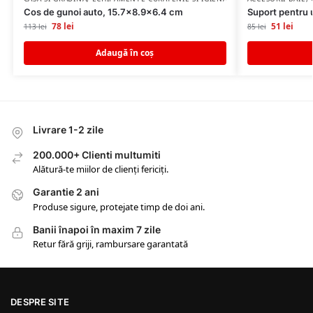
Cos de gunoi auto, 15.7×8.9×6.4 cm
Suport pentru u
78
lei
51
lei
113
lei
85
lei
Adaugă în coș
Livrare 1-2 zile
200.000+ Clienti multumiti
Alătură-te miilor de clienți fericiți.
Garantie 2 ani
Produse sigure, protejate timp de doi ani.
Banii înapoi în maxim 7 zile
Retur fără griji, rambursare garantată
DESPRE SITE