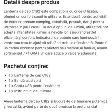
Detalii despre produs
Lanterna de cap C182 este compatibilă cu orice utilizator,
oferind un confort sporit în utilizare. Este ideală pentru activități
de exterior precum camping, escaladă, pescuit, dar și pentru
utilizarea în jurul casei. Cu două optiuni de lumină, utilizatorii pot
adapta intensitatea luminii la nevoile lor, asigurând astfel
eficiență și confort. Indicatorul de baterie care luminează în
verde sau roșu te ajută să știi când trebuie reîncărcată. Poate fi
un cadou excelent pentru prieteni sau membri ai familiei, având
sortimentul „1+1 GRATIS” care aduce o valoare adăugată.
Pachetul conține:
1 x Lanterna de cap C182
1 x Bandă ajustabilă
1 x Cablu USB pentru încărcare
1 x Instrucțiuni de utilizare
Alege lanterna de cap C182 și bucură-te de iluminare puternică
și versatilă, având parte de două produse la prețul unuia!