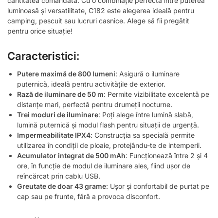
cantitatea comandată. Cu o combinație perfectă între puterea
luminoasă și versatilitate, C182 este alegerea ideală pentru
camping, pescuit sau lucruri casnice. Alege să fii pregătit
pentru orice situație!
Caracteristici:
Putere maximă de 800 lumeni
: Asigură o iluminare
puternică, ideală pentru activitățile de exterior.
Rază de iluminare de 50 m
: Permite vizibilitate excelentă pe
distanțe mari, perfectă pentru drumeții nocturne.
Trei moduri de iluminare
: Poți alege între lumină slabă,
lumină puternică și modul flash pentru situații de urgență.
Impermeabilitate IPX4
: Construcția sa specială permite
utilizarea în condiții de ploaie, protejându-te de intemperii.
Acumulator integrat de 500 mAh
: Funcționează între 2 și 4
ore, în funcție de modul de iluminare ales, fiind ușor de
reîncărcat prin cablu USB.
Greutate de doar 43 grame
: Ușor și confortabil de purtat pe
cap sau pe frunte, fără a provoca disconfort.