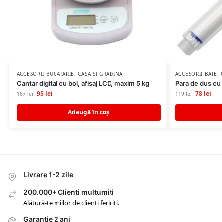
ACCESORII BUCATARIE
,
CASA SI GRADINA
ACCESORII BAIE
,
Cantar digital cu bol, afisaj LCD, maxim 5 kg
Para de dus cu 
95
lei
78
lei
167
lei
119
lei
Adaugă în coș
Livrare 1-2 zile
200.000+ Clienti multumiti
Alătură-te miilor de clienți fericiți.
Garantie 2 ani