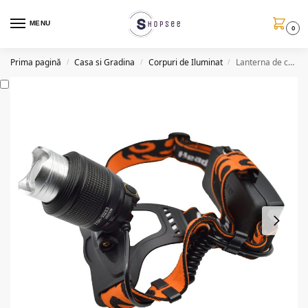
MENU
0
Prima pagină
Casa si Gradina
Corpuri de Iluminat
Lanterna de cap LED, 4 moduri iluminare, USB, ZSH XQ33
/
/
/