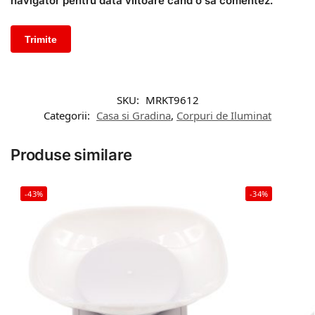
navigator pentru data viitoare când o să comentez.
SKU:
MRKT9612
Categorii:
Casa si Gradina
,
Corpuri de Iluminat
Produse similare
-43%
-34%