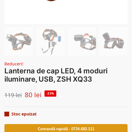
Reduceri!
Lanterna de cap LED, 4 moduri
iluminare, USB, ZSH XQ33
80
lei
119
lei
-33%
Stoc epuizat
Comandă rapidă - 0734.682.111