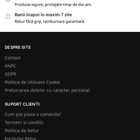
Produse sigure, protejate timp de doi ani.
Banii înapoi în maxim 7 zile
Retur fără griji, rambursare garantată
DESPRE SITE
Contact
ANPC
GDPR
Politica de Utilizare Cookie
Prelucrarea datelor cu caracter personal
SUPORT CLIENTI
Cum pot plasa o comanda?
Termeni si conditii
Politica de Retur
Formular Retur