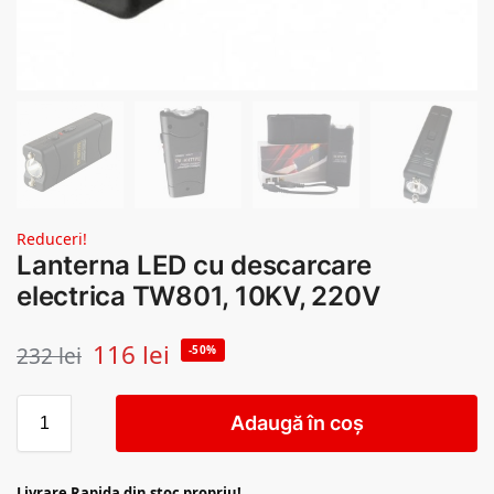
Reduceri!
Lanterna LED cu descarcare
electrica TW801, 10KV, 220V
116
lei
232
lei
-50%
Adaugă în coș
Livrare Rapida din stoc propriu!