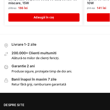
miscare, 15W
10W
186
lei
141
lei
278
lei
211
lei
Adaugă în coș
Livrare 1-2 zile
200.000+ Clienti multumiti
Alătură-te miilor de clienți fericiți.
Garantie 2 ani
Produse sigure, protejate timp de doi ani.
Banii înapoi în maxim 7 zile
Retur fără griji, rambursare garantată
DESPRE SITE