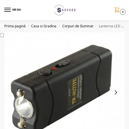
MENU
0
Prima pagină
Casa si Gradina
Corpuri de Iluminat
Lanterna LED cu descarcare electrica TW801, 10KV, 220V
/
/
/