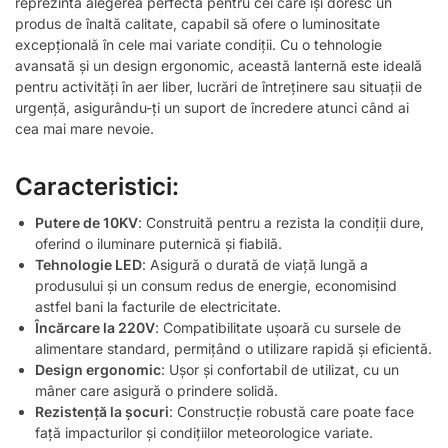
reprezintă alegerea perfectă pentru cei care își doresc un
produs de înaltă calitate, capabil să ofere o luminositate
excepțională în cele mai variate condiții. Cu o tehnologie
avansată și un design ergonomic, această lanternă este ideală
pentru activități în aer liber, lucrări de întreținere sau situații de
urgență, asigurându-ți un suport de încredere atunci când ai
cea mai mare nevoie.
Caracteristici:
Putere de 10KV
: Construită pentru a rezista la condiții dure,
oferind o iluminare puternică și fiabilă.
Tehnologie LED
: Asigură o durată de viață lungă a
produsului și un consum redus de energie, economisind
astfel bani la facturile de electricitate.
Încărcare la 220V
: Compatibilitate ușoară cu sursele de
alimentare standard, permițând o utilizare rapidă și eficientă.
Design ergonomic
: Ușor și confortabil de utilizat, cu un
mâner care asigură o prindere solidă.
Rezistență la șocuri
: Construcție robustă care poate face
față impacturilor și condițiilor meteorologice variate.