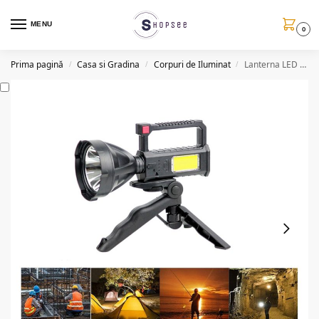
MENU
0
Prima pagină
Casa si Gradina
Corpuri de Iluminat
Lanterna LED cu trepied 100W, reincarcabila, USB, L832
/
/
/