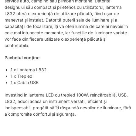
service auto, camping sau plimbări montane. Datorită
designului său compact și prietenos cu utilizatorul, lanterna
L832 oferă o experiență de utilizare plăcută, fiind ușor de
manevrat și instalat. Datorită puterii sale de iluminare și a
capacității de focalizare, îți va oferi lumina de care ai nevoie în
cele mai întunecate momente, iar funcțiile de iluminare variate
vor face din fiecare utilizare o experiență plăcută și
confortabilă.
Pachetul conține:
1 x Lanterna L832
1 x Trepied
1 x Cablu USB
Investind în lanterna LED cu trepied 100W, reîncărcabilă, USB,
L832, aduci acasă un instrument versatil, eficient și
indispensabil, pregătit să îți răspundă nevoilor de iluminare, fără
a compromite confortul și siguranța.