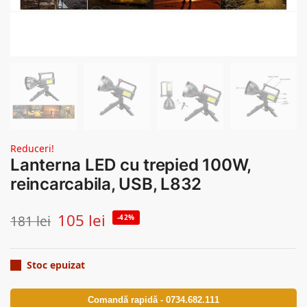
Reduceri!
Lanterna LED cu trepied 100W,
reincarcabila, USB, L832
105
lei
181
lei
-42%
Stoc epuizat
Comandă rapidă - 0734.682.111