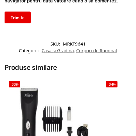
navigator pentru data viitoare când o să comentez.
SKU:
MRKT9641
Categorii:
Casa si Gradina
,
Corpuri de Iluminat
Produse similare
-33%
-34%