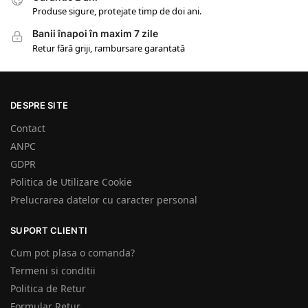
Produse sigure, protejate timp de doi ani.
Banii înapoi în maxim 7 zile
Retur fără griji, rambursare garantată
DESPRE SITE
Contact
ANPC
GDPR
Politica de Utilizare Cookie
Prelucrarea datelor cu caracter personal
SUPORT CLIENTI
Cum pot plasa o comanda?
Termeni si conditii
Politica de Retur
Formular Retur