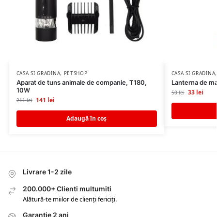
CASA SI GRADINA
,
PETSHOP
CASA SI GRADINA
Aparat de tuns animale de companie, T180,
Lanterna de m
10W
33
lei
50
lei
141
lei
211
lei
Adaugă în coș
Livrare 1-2 zile
200.000+ Clienti multumiti
Alătură-te miilor de clienți fericiți.
Garantie 2 ani