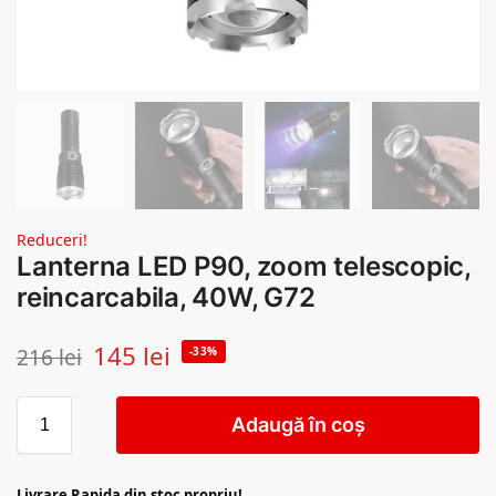
Reduceri!
Lanterna LED P90, zoom telescopic,
reincarcabila, 40W, G72
145
lei
216
lei
-33%
Adaugă în coș
Livrare Rapida din stoc propriu!