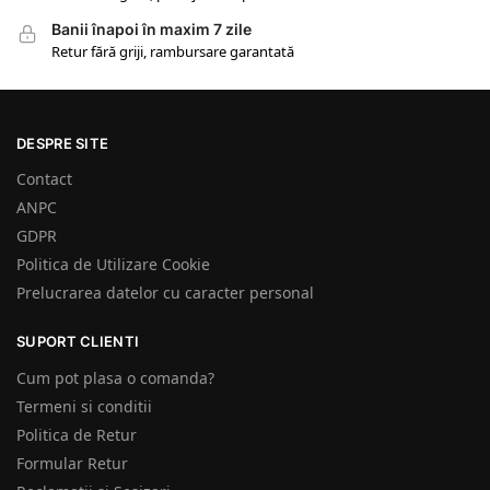
Banii înapoi în maxim 7 zile
Retur fără griji, rambursare garantată
DESPRE SITE
Contact
ANPC
GDPR
Politica de Utilizare Cookie
Prelucrarea datelor cu caracter personal
SUPORT CLIENTI
Cum pot plasa o comanda?
Termeni si conditii
Politica de Retur
Formular Retur