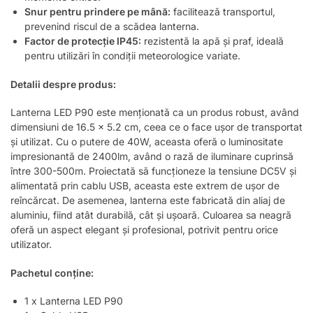
Snur pentru prindere pe mână:
facilitează transportul,
prevenind riscul de a scădea lanterna.
Factor de protecție IP45:
rezistentă la apă și praf, ideală
pentru utilizări în condiții meteorologice variate.
Detalii despre produs:
Lanterna LED P90 este menționată ca un produs robust, având
dimensiuni de 16.5 x 5.2 cm, ceea ce o face ușor de transportat
și utilizat. Cu o putere de 40W, aceasta oferă o luminositate
impresionantă de 2400lm, având o rază de iluminare cuprinsă
între 300-500m. Proiectată să funcționeze la tensiune DC5V și
alimentată prin cablu USB, aceasta este extrem de ușor de
reîncărcat. De asemenea, lanterna este fabricată din aliaj de
aluminiu, fiind atât durabilă, cât și ușoară. Culoarea sa neagră
oferă un aspect elegant și profesional, potrivit pentru orice
utilizator.
Pachetul conține:
1 x Lanterna LED P90