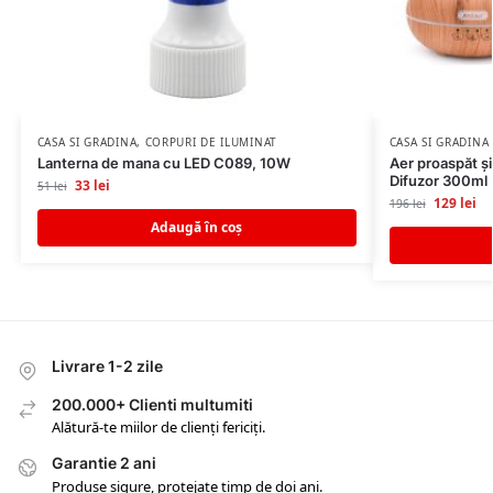
CASA SI GRADINA
,
CORPURI DE ILUMINAT
CASA SI GRADINA
Lanterna de mana cu LED C089, 10W
Aer proaspăt și
Difuzor 300ml
33
lei
51
lei
129
lei
196
lei
Adaugă în coș
Livrare 1-2 zile
200.000+ Clienti multumiti
Alătură-te miilor de clienți fericiți.
Garantie 2 ani
Produse sigure, protejate timp de doi ani.