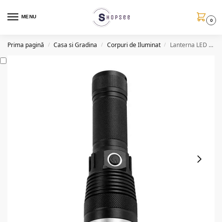
MENU
0
Prima pagină
Casa si Gradina
Corpuri de Iluminat
Lanterna LED P90, zoom telescopic, reincarcabila, 40W, G72
/
/
/