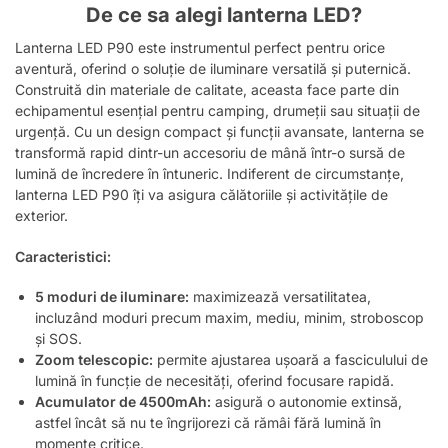
De ce sa alegi lanterna LED?
Lanterna LED P90 este instrumentul perfect pentru orice
aventură, oferind o soluție de iluminare versatilă și puternică.
Construită din materiale de calitate, aceasta face parte din
echipamentul esențial pentru camping, drumeții sau situații de
urgență. Cu un design compact și funcții avansate, lanterna se
transformă rapid dintr-un accesoriu de mână într-o sursă de
lumină de încredere în întuneric. Indiferent de circumstanțe,
lanterna LED P90 îți va asigura călătoriile și activitățile de
exterior.
Caracteristici:
5 moduri de iluminare:
maximizează versatilitatea,
incluzând moduri precum maxim, mediu, minim, stroboscop
și SOS.
Zoom telescopic:
permite ajustarea ușoară a fasciculului de
lumină în funcție de necesități, oferind focusare rapidă.
Acumulator de 4500mAh:
asigură o autonomie extinsă,
astfel încât să nu te îngrijorezi că rămâi fără lumină în
momente critice.