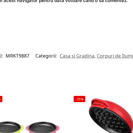
în acest navigator pentru data viitoare când o să comentez.
U:
MRKT9887
Categorii:
Casa si Gradina
,
Corpuri de Ilum
%
-35%