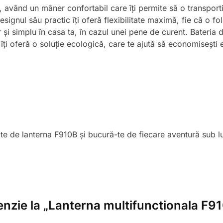
 având un mâner confortabil care îți permite să o transporti c
esignul său practic îți oferă flexibilitate maximă, fie că o f
 și simplu în casa ta, în cazul unei pene de curent. Bateri
 îți oferă o soluție ecologică, care te ajută să economisești 
ite de lanterna F910B și bucură-te de fiecare aventură sub l
cenzie la „Lanterna multifunctionala F9