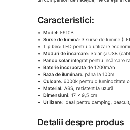
un companion de nădejde, fie că ești în ca
Caracteristici:
Model
: F910B
Surse de lumină
: 3 surse de lumine (LE
Tip bec
: LED pentru o utilizare econom
Moduri de încărcare
: Solar și USB (cabl
Panou solar
integrat pentru încărcare r
Baterie încorporată
de 1200mAh
Raza de iluminare
: până la 100m
Culoare
: 6000k pentru o luminozitate 
Material
: ABS, rezistent la uzură
Dimensiuni
: 17 x 9,5 cm
Utilizare
: Ideal pentru camping, pescuit
Detalii despre produs