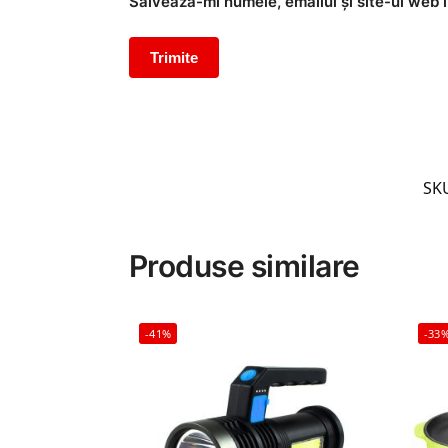
Salvează-mi numele, emailul și site-ul web 
SK
Produse similare
-41%
-33