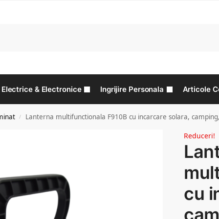
C
Electrice & Electronice
Ingrijire Personala
Articole C
minat
Lanterna multifunctionala F910B cu incarcare solara, camping
/
Reduceri!
Lan
mult
cu i
cam