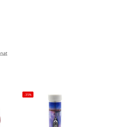
inat
-35%