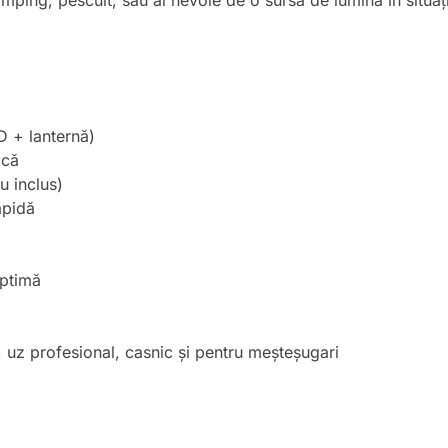
mping, pescuit, sau ai nevoie de o sursă de lumină în situaț
D + lanternă)
ică
u inclus)
apidă
optimă
, uz profesional, casnic și pentru meșteșugari