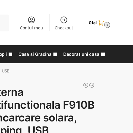
aută
0
lei
0
Contul meu
Checkout
opii
Casa si Gradina
Decoratiuni casa
, USB
terna
ifunctionala F910B
ncarcare solara,
ping, USB