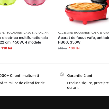
ORII BUCATARIE
,
CASA SI GRADINA
ACCESORII BUCATARIE
,
CASA SI GR
e electrica multifunctionala
Aparat de facut vafe, antiad
22 cm, 450W, 4 modele
HB66, 350W
110
lei
138
lei
212
lei
000+ Clienti multumiti
Garantie 2 ani
ă-te miilor de clienți fericiți.
Produse sigure, protejate
doi ani.