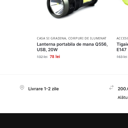
CASA SI GRADINA
,
CORPURI DE ILUMINAT
ACCES
Lanterna portabila de mana Q556,
Tigai
USB, 20W
E147 
78
lei
132
lei
163
lei
Livrare 1-2 zile
200.
Alătur