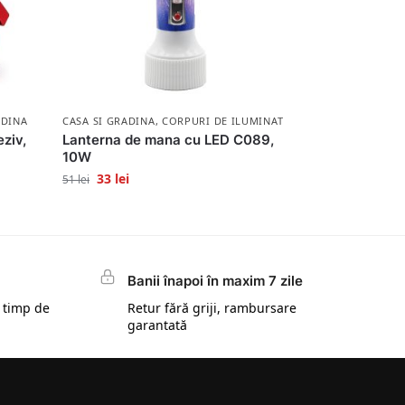
ADINA
CASA SI GRADINA
,
CORPURI DE ILUMINAT
eziv,
Lanterna de mana cu LED C089,
10W
33
lei
51
lei
Banii înapoi în maxim 7 zile
 timp de
Retur fără griji, rambursare
garantată