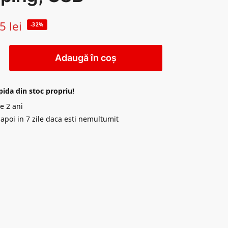
55
lei
-32%
Adaugă în coș
pida din stoc propriu!
e 2 ani
napoi in 7 zile daca esti nemultumit