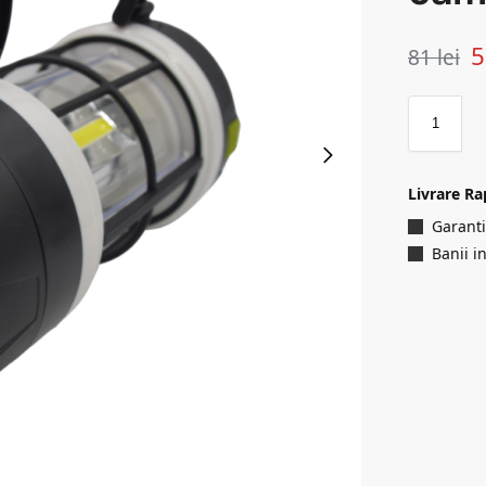
81
lei
Livrare Ra
Garanti
Banii i