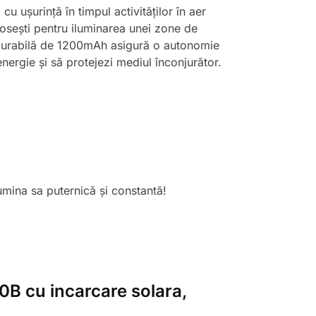
u ușurință în timpul activităților în aer
olosești pentru iluminarea unei zone de
a durabilă de 1200mAh asigură o autonomie
energie și să protejezi mediul înconjurător.
umina sa puternică și constantă!
10B cu incarcare solara,