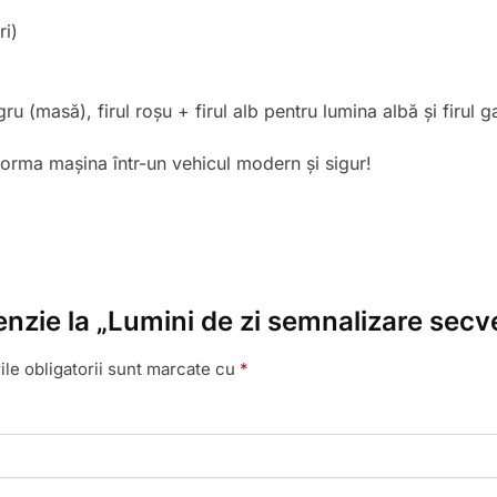
ri)
gru (masă), firul roșu + firul alb pentru lumina albă și firul
sforma mașina într-un vehicul modern și sigur!
cenzie la „Lumini de zi semnalizare sec
le obligatorii sunt marcate cu
*