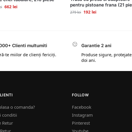
pentru pistoane frana (21 pi
662
lei
ei
192
lei
279
lei
000+ Clienti multumiti
Garantie 2 ani
ă-te miilor de clienți fericiți.
Produse sigure, protejate
doi ani.
LIENTI
FOLLOW
plasa o comanda?
Facebook
 conditii
Instagram
e Retur
Pinterest
Retur
Youtube