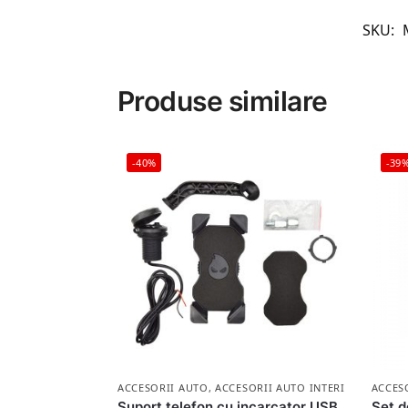
SKU:
Produse similare
-40%
-39
ACCESORII AUTO
,
ACCESORII AUTO INTERIOR
ACCES
Suport telefon cu incarcator USB,
Set d