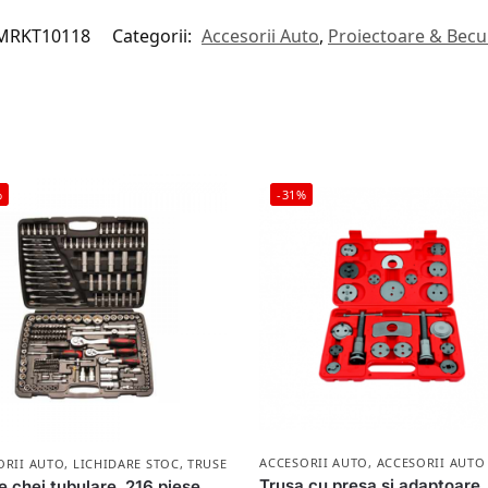
MRKT10118
Categorii:
Accesorii Auto
,
Proiectoare & Becu
%
-31%
ACCESORII AUTO
,
ACCESORII AUTO
ORII AUTO
,
LICHIDARE STOC
,
TRUSE SCULE
Trusa cu presa si adaptoare
e chei tubulare, 216 piese