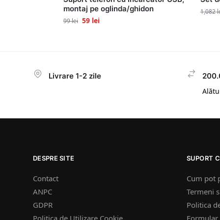
montaj pe oglinda/ghidon
1,082
l
59
lei
99
lei
Livrare 1-2 zile
200.
Alătur
DESPRE SITE
SUPORT C
Contact
Cum pot 
ANPC
Termeni si
GDPR
Politica d
Politica de Utilizare Cookie
Formular 