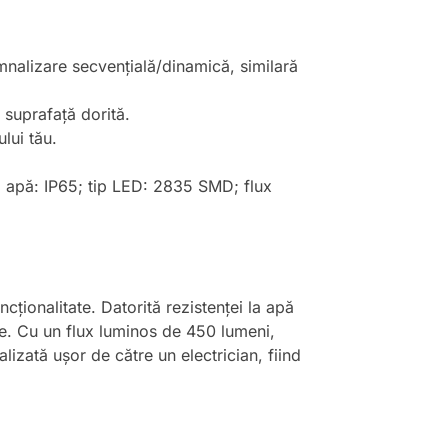
emnalizare secvențială/dinamică, similară
suprafață dorită.
lui tău.
a apă: IP65; tip LED: 2835 SMD; flux
cționalitate. Datorită rezistenței la apă
se. Cu un flux luminos de 450 lumeni,
alizată ușor de către un electrician, fiind