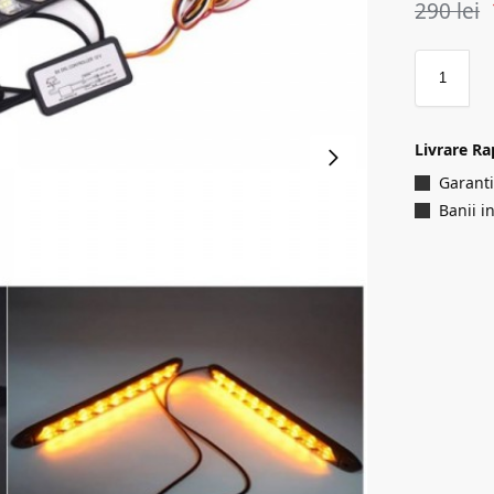
290
lei
Livrare Ra
Garanti
Banii i