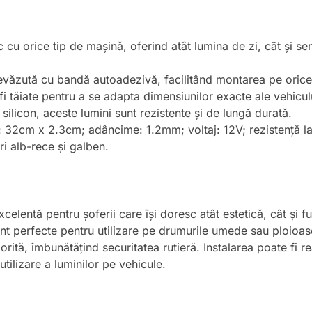
c cu orice tip de mașină, oferind atât lumina de zi, cât și s
evăzută cu bandă autoadezivă, facilitând montarea pe orice 
i tăiate pentru a se adapta dimensiunilor exacte ale vehiculu
i silicon, aceste lumini sunt rezistente și de lungă durată.
: 32cm x 2.3cm; adâncime: 1.2mm; voltaj: 12V; rezistență l
ri alb-rece și galben.
lentă pentru șoferii care își doresc atât estetică, cât și fun
sunt perfecte pentru utilizare pe drumurile umede sau ploioa
orită, îmbunătățind securitatea rutieră. Instalarea poate fi re
utilizare a luminilor pe vehicule.