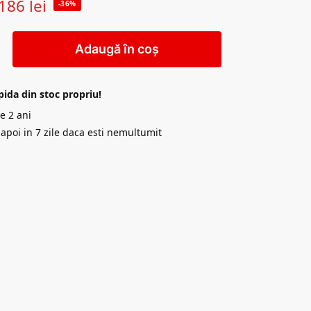
186
lei
-36%
Adaugă în coș
pida din stoc propriu!
e 2 ani
napoi in 7 zile daca esti nemultumit