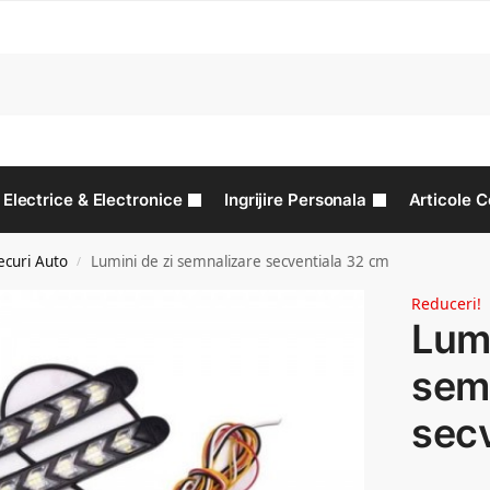
C
Electrice & Electronice
Ingrijire Personala
Articole C
ecuri Auto
Lumini de zi semnalizare secventiala 32 cm
/
Reduceri!
Lumi
sem
sec