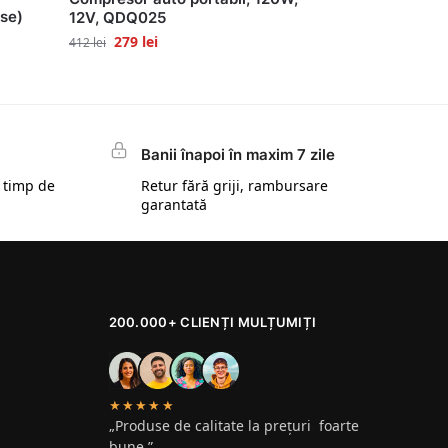
ese)
12V, QDQ025
279
lei
412
lei
Banii înapoi în maxim 7 zile
 timp de
Retur fără griji, rambursare
garantată
200.000+ CLIENȚI MULȚUMIȚI
★★★★★
„Produse de calitate la prețuri foarte
bune.”