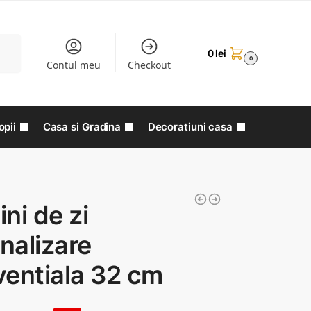
aută
0
lei
0
Contul meu
Checkout
opii
Casa si Gradina
Decoratiuni casa
ni de zi
nalizare
ventiala 32 cm