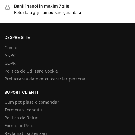
Banii înapoi în maxim 7 zile
Retur fără griji, rambursare garantată
DESPRE SITE
Contact
ANPC
GDPR
Politica de Utilizare Cookie
Prelucrarea datelor cu caracter personal
SUPORT CLIENTI
Cum pot plasa o comanda?
Termeni si conditii
Politica de Retur
Formular Retur
Reclamatii si Sesizari