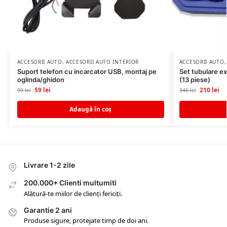
ACCESORII AUTO
,
ACCESORII AUTO INTERIOR
ACCESORII AUTO
Suport telefon cu incarcator USB, montaj pe
Set tubulare ex
oglinda/ghidon
(13 piese)
59
lei
210
lei
99
lei
346
lei
Adaugă în coș
Livrare 1-2 zile
200.000+ Clienti multumiti
Alătură-te miilor de clienți fericiți.
Garantie 2 ani
Produse sigure, protejate timp de doi ani.