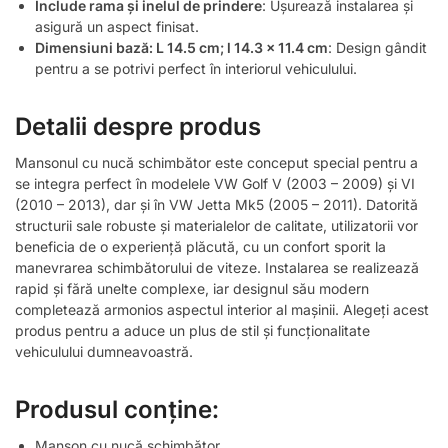
Include rama și inelul de prindere
: Ușurează instalarea și
asigură un aspect finisat.
Dimensiuni bază: L 14.5 cm; l 14.3 x 11.4 cm
: Design gândit
pentru a se potrivi perfect în interiorul vehiculului.
Detalii despre produs
Mansonul cu nucă schimbător este conceput special pentru a
se integra perfect în modelele VW Golf V (2003 – 2009) și VI
(2010 – 2013), dar și în VW Jetta Mk5 (2005 – 2011). Datorită
structurii sale robuste și materialelor de calitate, utilizatorii vor
beneficia de o experiență plăcută, cu un confort sporit la
manevrarea schimbătorului de viteze. Instalarea se realizează
rapid și fără unelte complexe, iar designul său modern
completează armonios aspectul interior al mașinii. Alegeți acest
produs pentru a aduce un plus de stil și funcționalitate
vehiculului dumneavoastră.
Produsul conține:
Manson cu nucă schimbător