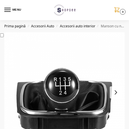
MENU
0
Prima pagină
Accesorii Auto
Accesorii auto interior
Manson cu nuca schimbator cu inel cromat VW Golf V, VI
/
/
/