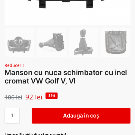
Reduceri!
Manson cu nuca schimbator cu inel
cromat VW Golf V, VI
92
lei
186
lei
-51%
Adaugă în coș
Livrare Rapida din stoc propriu!