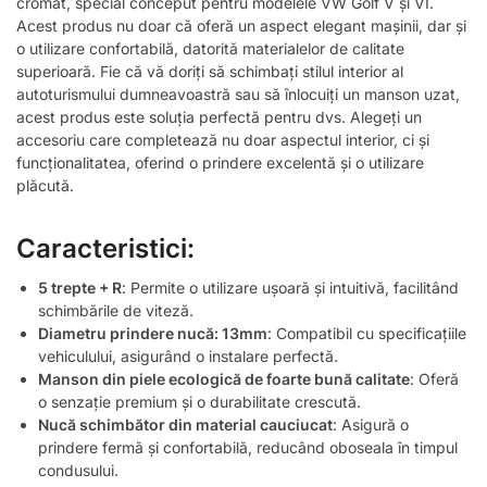
cromat, special conceput pentru modelele VW Golf V și VI.
Acest produs nu doar că oferă un aspect elegant mașinii, dar și
o utilizare confortabilă, datorită materialelor de calitate
superioară. Fie că vă doriți să schimbați stilul interior al
autoturismului dumneavoastră sau să înlocuiți un manson uzat,
acest produs este soluția perfectă pentru dvs. Alegeți un
accesoriu care completează nu doar aspectul interior, ci și
funcționalitatea, oferind o prindere excelentă și o utilizare
plăcută.
Caracteristici:
5 trepte + R
: Permite o utilizare ușoară și intuitivă, facilitând
schimbările de viteză.
Diametru prindere nucă: 13mm
: Compatibil cu specificațiile
vehiculului, asigurând o instalare perfectă.
Manson din piele ecologică de foarte bună calitate
: Oferă
o senzație premium și o durabilitate crescută.
Nucă schimbător din material cauciucat
: Asigură o
prindere fermă și confortabilă, reducând oboseala în timpul
condusului.