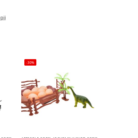
pii
-30%