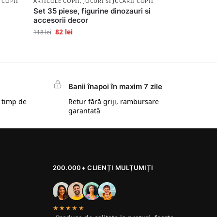
I COPII
ARTICOLE COPII
,
JOCURI SI JUCARII COPII
Set 35 piese, figurine dinozauri si
accesorii decor
82
lei
118
lei
Banii înapoi în maxim 7 zile
 timp de
Retur fără griji, rambursare
garantată
200.000+ CLIENȚI MULȚUMIȚI
★★★★★