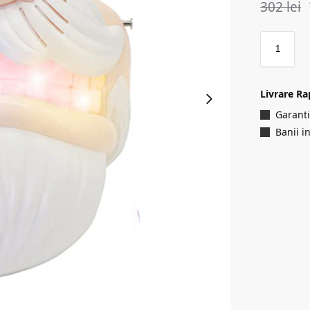
302
lei
Livrare Ra
Garanti
Banii i