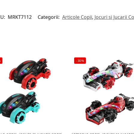
KU:
MRKT7112
Categorii:
Articole Copii
,
Jocuri si Jucarii Co
%
-30%