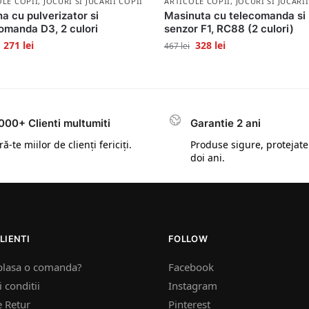
OLE COPII
,
JOCURI SI JUCARII COPII
ARTICOLE COPII
,
JOCURI SI JUCARI
a cu pulverizator si
Masinuta cu telecomanda si
omanda D3, 2 culori
senzor F1, RC88 (2 culori)
271
lei
328
lei
467
lei
000+ Clienti multumiti
Garantie 2 ani
ă-te miilor de clienți fericiți.
Produse sigure, protejate
doi ani.
LIENTI
FOLLOW
plasa o comanda?
Facebook
 conditii
Instagram
e Retur
Pinterest