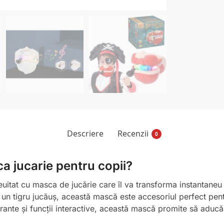
Descriere
Recenzii
0
a jucarie pentru copii?
euitat cu masca de jucărie care îl va transforma instantaneu 
un tigru jucăuș, această mască este accesoriul perfect pent
brante și funcții interactive, această mască promite să aduc