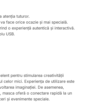
 atenția tuturor.
 va face orice ocazie și mai specială.
ind o experiență autentică și interactivă.
ablu USB.
ent pentru stimularea creativității
l celor mici. Experiența de utilizare este
ezvoltarea imaginației. De asemenea,
t, masca oferă o conectare rapidă la un
eri și evenimente speciale.