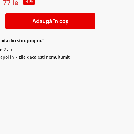
177
lei
-41%
Adaugă în coș
pida din stoc propriu!
e 2 ani
napoi in 7 zile daca esti nemultumit