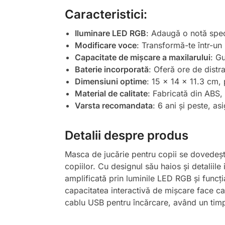
Caracteristici:
Iluminare LED RGB
: Adaugă o notă spect
Modificare voce
: Transformă-te într-un
Capacitate de mișcare a maxilarului
: G
Baterie incorporată
: Oferă ore de distr
Dimensiuni optime
: 15 x 14 x 11.3 cm, 
Material de calitate
: Fabricată din ABS, 
Varsta recomandata
: 6 ani și peste, a
Detalii despre produs
Masca de jucărie pentru copii se dovedește
copiilor. Cu designul său haios și detaliil
amplificată prin luminile LED RGB și funcț
capacitatea interactivă de mișcare face ca
cablu USB pentru încărcare, având un timp