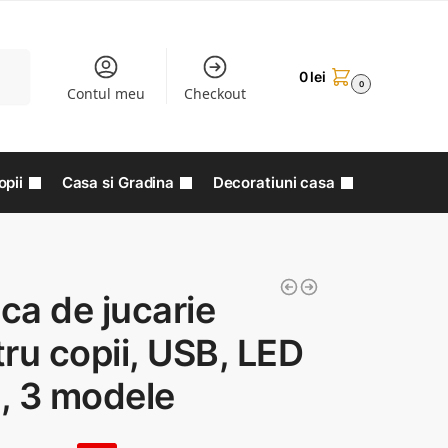
aută
0
lei
0
Contul meu
Checkout
opii
Casa si Gradina
Decoratiuni casa
a de jucarie
ru copii, USB, LED
, 3 modele