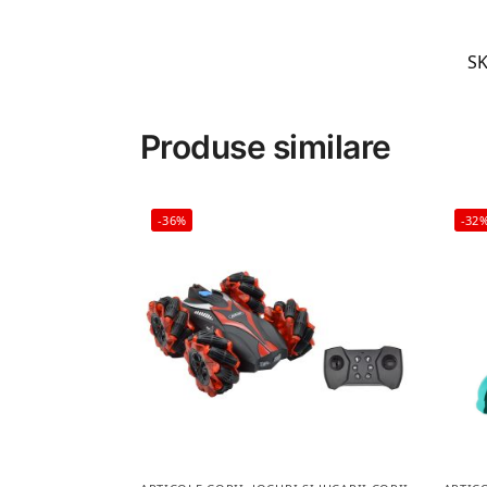
S
Produse similare
-36%
-32