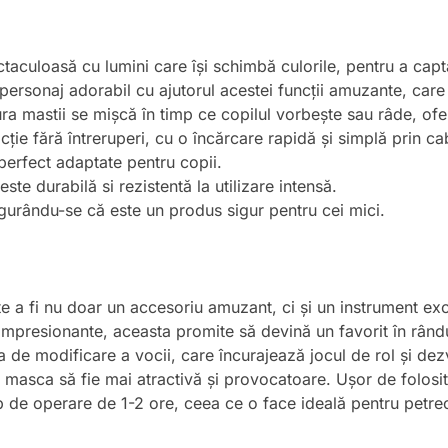
aculoasă cu lumini care își schimbă culorile, pentru a capta
 personaj adorabil cu ajutorul acestei funcții amuzante, care
ura mastii se mișcă în timp ce copilul vorbește sau râde, ofer
acție fără întreruperi, cu o încărcare rapidă și simplă prin c
perfect adaptate pentru copii.
este durabilă si rezistentă la utilizare intensă.
sigurându-se că este un produs sigur pentru cei mici.
 a fi nu doar un accesoriu amuzant, ci și un instrument excel
e impresionante, aceasta promite să devină un favorit în rându
ia de modificare a vocii, care încurajează jocul de rol și d
 masca să fie mai atractivă și provocatoare. Ușor de folosi
 de operare de 1-2 ore, ceea ce o face ideală pentru petrec