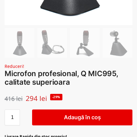
Reduceri!
Microfon profesional, Q MIC995,
calitate superioara
294
lei
416
lei
-29%
Adaugă în coș
Livrare Rapida din stoc propriu!