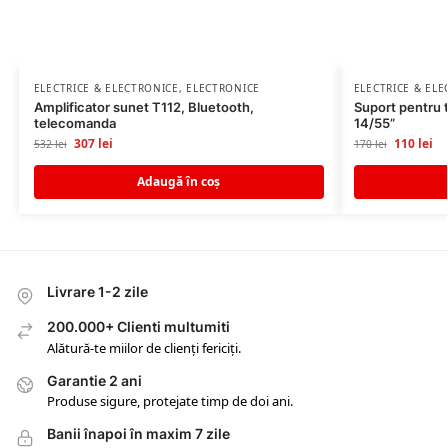
ELECTRICE & ELECTRONICE
,
ELECTRONICE
ELECTRICE & EL
Amplificator sunet T112, Bluetooth,
Suport pentru t
telecomanda
14/55”
307
lei
110
lei
532
lei
170
lei
Adaugă în coș
Livrare 1-2 zile
200.000+ Clienti multumiti
Alătură-te miilor de clienți fericiți.
Garantie 2 ani
Produse sigure, protejate timp de doi ani.
Banii înapoi în maxim 7 zile