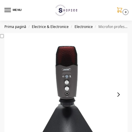
MENU
0
Prima pagină
Electrice & Electronice
Electronice
Microfon profesional, Q MIC995, calitate superioara
/
/
/