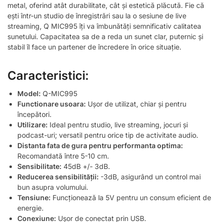
metal, oferind atât durabilitate, cât și estetică plăcută. Fie că
ești într-un studio de înregistrări sau la o sesiune de live
streaming, Q MIC995 îți va îmbunătăți semnificativ calitatea
sunetului. Capacitatea sa de a reda un sunet clar, puternic și
stabil îl face un partener de încredere în orice situație.
Caracteristici:
Model:
Q-MIC995
Functionare usoara:
Ușor de utilizat, chiar și pentru
începători.
Utilizare:
Ideal pentru studio, live streaming, jocuri și
podcast-uri; versatil pentru orice tip de activitate audio.
Distanta fata de gura pentru performanta optima:
Recomandată între 5-10 cm.
Sensibilitate:
45dB +/- 3dB.
Reducerea sensibilității:
-3dB, asigurând un control mai
bun asupra volumului.
Tensiune:
Funcționează la 5V pentru un consum eficient de
energie.
Conexiune:
Ușor de conectat prin USB.