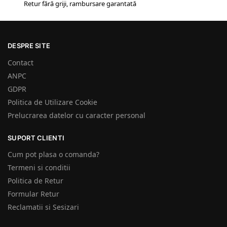
Retur fără griji, rambursare garantată
DESPRE SITE
Contact
ANPC
GDPR
Politica de Utilizare Cookie
Prelucrarea datelor cu caracter personal
SUPORT CLIENTI
Cum pot plasa o comanda?
Termeni si conditii
Politica de Retur
Formular Retur
Reclamatii si Sesizari