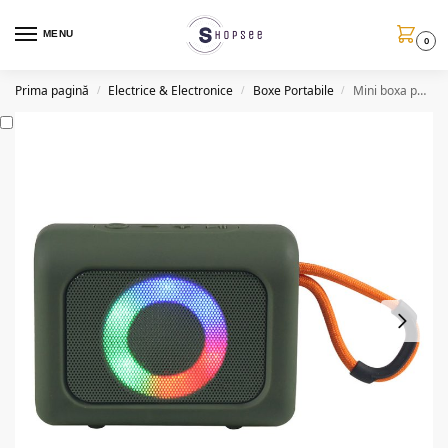
MENU
0
Prima pagină
Electrice & Electronice
Boxe Portabile
Mini boxa portabila, BT, LED RGB, 4 modele, YX2066
/
/
/