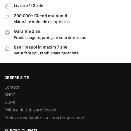
Livrare 1-2 zile
200.000+ Clienti multumiti
Alătură-te miilor de clienți fericiți.
Garantie 2 ani
Produse sigure, protejate timp de doi ani.
Banii înapoi în maxim 7 zile
Retur fără griji, rambursare garantată
DESPRE SITE
Contact
ANPC
GDPR
Politica de Utilizare Cookie
Prelucrarea datelor cu caracter personal
SUPORT CLIENTI