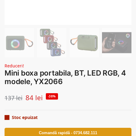
Reduceri!
Mini boxa portabila, BT, LED RGB, 4
modele, YX2066
84
lei
137
lei
-38%
Stoc epuizat
Comandă rapidă - 0734.682.111