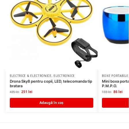
ELECTRICE & ELECTRONICE
,
ELECTRONICE
BOXE PORTABILE
Drona Sky8 pentru copii, LED, telecomanda tip
Mini boxa port
bratara
P.M.P.O.
251
lei
86
lei
435
lei
133
lei
Adaugă în coș