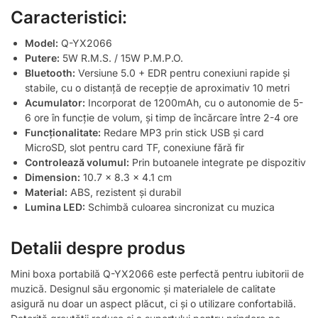
Caracteristici:
Model:
Q-YX2066
Putere:
5W R.M.S. / 15W P.M.P.O.
Bluetooth:
Versiune 5.0 + EDR pentru conexiuni rapide și
stabile, cu o distanță de recepție de aproximativ 10 metri
Acumulator:
Incorporat de 1200mAh, cu o autonomie de 5-
6 ore în funcție de volum, și timp de încărcare între 2-4 ore
Funcționalitate:
Redare MP3 prin stick USB și card
MicroSD, slot pentru card TF, conexiune fără fir
Controlează volumul:
Prin butoanele integrate pe dispozitiv
Dimension:
10.7 x 8.3 x 4.1 cm
Material:
ABS, rezistent și durabil
Lumina LED:
Schimbă culoarea sincronizat cu muzica
Detalii despre produs
Mini boxa portabilă Q-YX2066 este perfectă pentru iubitorii de
muzică. Designul său ergonomic și materialele de calitate
asigură nu doar un aspect plăcut, ci și o utilizare confortabilă.