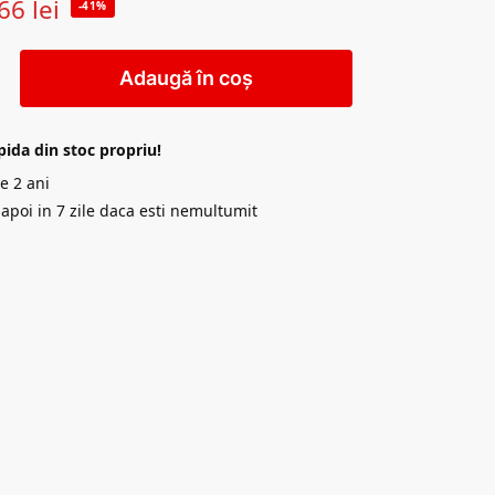
66
lei
-41%
Adaugă în coș
pida din stoc propriu!
e 2 ani
napoi in 7 zile daca esti nemultumit