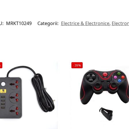
U:
MRKT10249
Categorii:
Electrice & Electronice
,
Electro
%
-39%