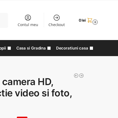
aută
0
lei
0
Contul meu
Checkout
opii
Casa si Gradina
Decoratiuni casa
i camera HD,
tie video si foto,