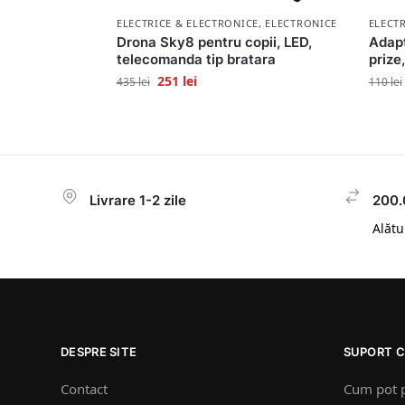
ELECTRICE & ELECTRONICE
,
ELECTRONICE
ELECT
Drona Sky8 pentru copii, LED,
Adapt
telecomanda tip bratara
prize
251
lei
435
lei
110
lei
Livrare 1-2 zile
200.
Alătur
DESPRE SITE
SUPORT C
Contact
Cum pot 