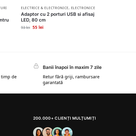
TURI
ELECTRICE & ELECTRONICE
,
ELECTRONICE
Adaptor cu 2 porturi USB si afisaj
entru
LED, 80 cm
55
lei
93
lei
Banii înapoi în maxim 7 zile
 timp de
Retur fără griji, rambursare
garantată
200.000+ CLIENȚI MULȚUMIȚI