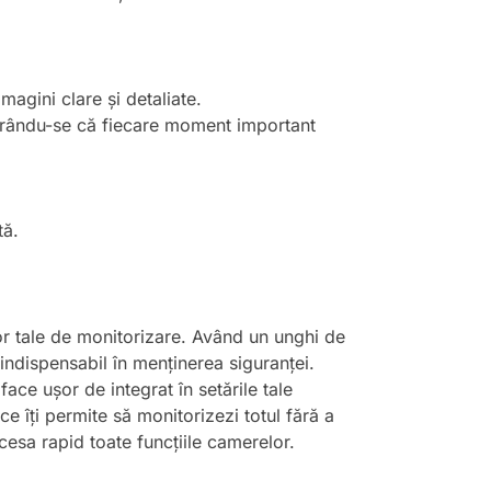
agini clare și detaliate.
gurându-se că fiecare moment important
tă.
lor tale de monitorizare. Având un unghi de
indispensabil în menținerea siguranței.
ce ușor de integrat în setările tale
ce îți permite să monitorizezi totul fără a
ccesa rapid toate funcțiile camerelor.