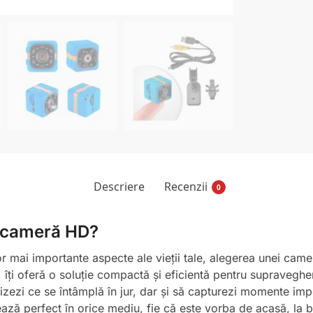
Descriere
Recenzii
0
i cameră HD?
or mai importante aspecte ale vieții tale, alegerea unei camer
 îți oferă o soluție compactă și eficientă pentru supravegher
rizezi ce se întâmplă în jur, dar și să capturezi momente impo
ază perfect în orice mediu, fie că este vorba de acasă, la b