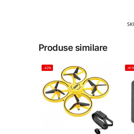
SK
Produse similare
-42%
-41