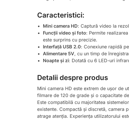
Caracteristici:
Mini camera HD
: Captură video la rezol
Funcții video și foto
: Permite realizare
este surprins cu precizie.
Interfață USB 2.0
: Conexiune rapidă pent
Alimentare 5V
, cu un timp de înregistr
Noapte și zi
: Dotată cu 6 LED-uri infraro
Detalii despre produs
Mini camera HD este extrem de ușor de utili
filmare de 120 de grade și o capacitate de
Este compatibilă cu majoritatea sistemelor
existente. Compactă și discretă, camera poat
atrage atenția. Experiența utilizatorului es