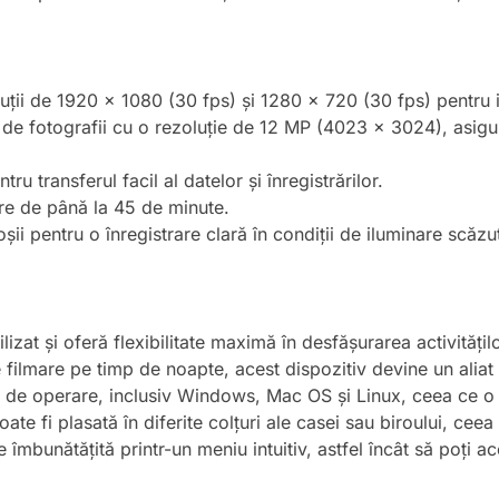
uții de 1920 x 1080 (30 fps) și 1280 x 720 (30 fps) pentru im
a de fotografii cu o rezoluție de 12 MP (4023 x 3024), asi
ru transferul facil al datelor și înregistrărilor.
are de până la 45 de minute.
șii pentru o înregistrare clară în condiții de iluminare scăzu
zat și oferă flexibilitate maximă în desfășurarea activități
 filmare pe timp de noapte, acest dispozitiv devine un aliat 
 de operare, inclusiv Windows, Mac OS și Linux, ceea ce o fa
e fi plasată în diferite colțuri ale casei sau biroului, ceea 
te îmbunătățită printr-un meniu intuitiv, astfel încât să poți a