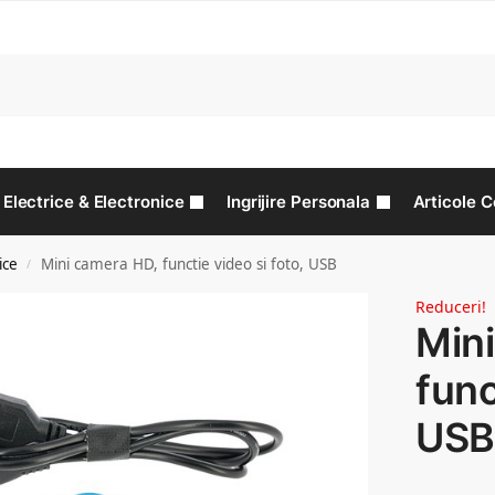
C
Electrice & Electronice
Ingrijire Personala
Articole C
ice
Mini camera HD, functie video si foto, USB
/
Reduceri!
Min
func
USB