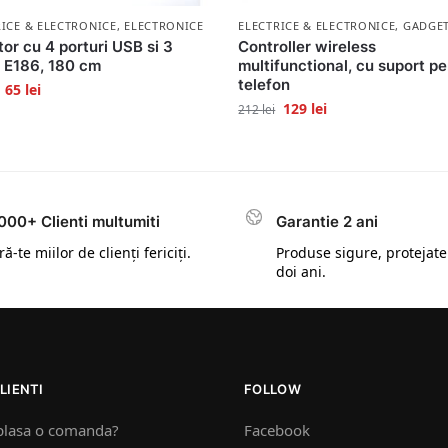
RICE & ELECTRONICE
,
ELECTRONICE
ELECTRICE & ELECTRONICE
,
GADGE
or cu 4 porturi USB si 3
Controller wireless
, E186, 180 cm
multifunctional, cu suport p
telefon
65
lei
129
lei
212
lei
000+ Clienti multumiti
Garantie 2 ani
ă-te miilor de clienți fericiți.
Produse sigure, protejate
doi ani.
LIENTI
FOLLOW
plasa o comanda?
Facebook