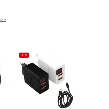
nice
-41%