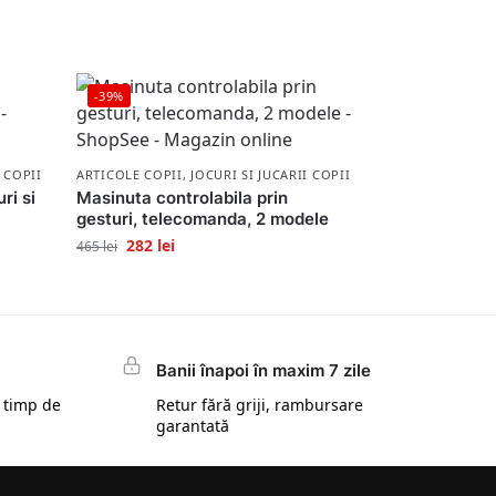
-39%
I COPII
ARTICOLE COPII
,
JOCURI SI JUCARII COPII
ri si
Masinuta controlabila prin
gesturi, telecomanda, 2 modele
282
lei
465
lei
Banii înapoi în maxim 7 zile
 timp de
Retur fără griji, rambursare
garantată