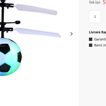
94
lei
Livrare Ra
Garanti
Banii i