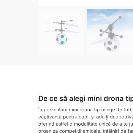
De ce să alegi mini drona ti
Îți prezentăm mini drona tip minge de fotb
captivantă pentru copii și adulți deopotri
oferind astfel o modalitate unică de a te j
organiza competiții amicale, întâlniri de f