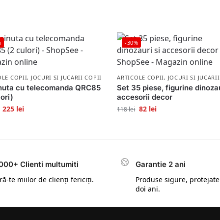
%
-30%
OLE COPII
,
JOCURI SI JUCARII COPII
ARTICOLE COPII
,
JOCURI SI JUCARI
nuta cu telecomanda QRC85
Set 35 piese, figurine dinozau
ori)
accesorii decor
225
lei
82
lei
118
lei
000+ Clienti multumiti
Garantie 2 ani
ă-te miilor de clienți fericiți.
Produse sigure, protejate
doi ani.