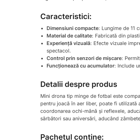
Caracteristici:
Dimensiuni compacte
: Lungime de 11 c
Material de calitate
: Fabricată din plast
Experiență vizuală
: Efecte vizuale impr
spectacol.
Control prin senzori de mișcare
: Permit
Funcționează cu acumulator
: Include u
Detalii despre produs
Mini drona tip minge de fotbal este compatib
pentru joacă în aer liber, poate fi utilizată
coordonarea ochi-mână și reflexele, aducân
sărbători sau aniversări, aducând zâmbete p
Pachetul conține: