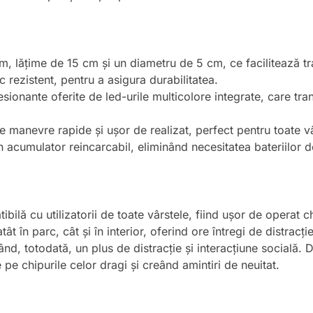
m, lățime de 15 cm și un diametru de 5 cm, ce facilitează tr
ic rezistent, pentru a asigura durabilitatea.
esionante oferite de led-urile multicolore integrate, care tr
e manevre rapide și ușor de realizat, perfect pentru toate vâ
n acumulator reincarcabil, eliminând necesitatea bateriilor d
ilă cu utilizatorii de toate vârstele, fiind ușor de operat ch
 atât în parc, cât și în interior, oferind ore întregi de distrac
d, totodată, un plus de distracție și interacțiune socială.
e chipurile celor dragi și creând amintiri de neuitat.