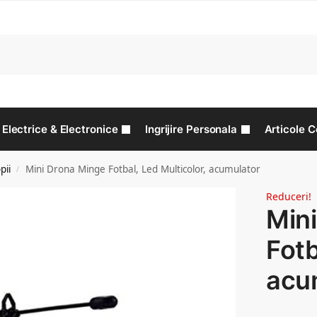
C
Electrice & Electronice
Ingrijire Personala
Articole C
pii
Mini Drona Minge Fotbal, Led Multicolor, acumulator
/
Reduceri!
Min
Fotb
acu