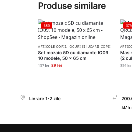
Produse similare
-35%
-37
ARTICOLE COPII
,
JOCURI SI JUCARII COPII
ARTIC
Set mozaic 5D cu diamante IO09,
Masi
10 modele, 50 x 65 cm
(2 cul
89
lei
137
lei
356
lei
Livrare 1-2 zile
200.
Alătur