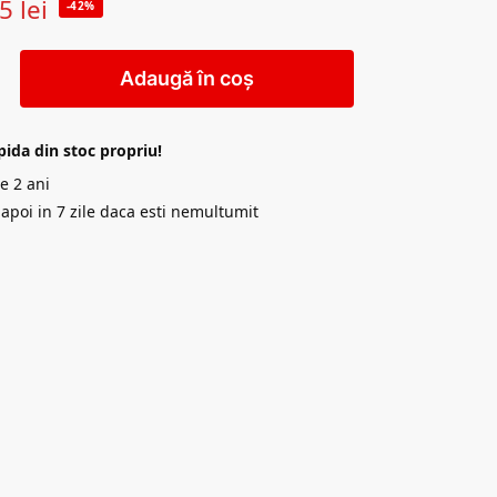
55
lei
-42%
Adaugă în coș
pida din stoc propriu!
e 2 ani
napoi in 7 zile daca esti nemultumit