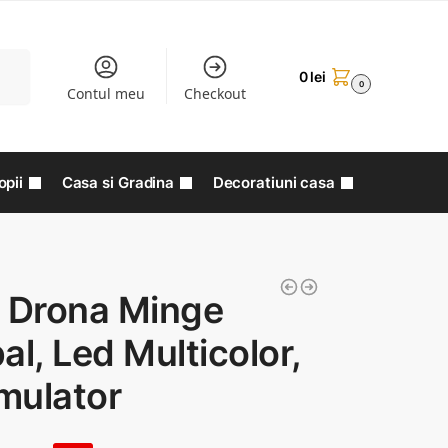
aută
0
lei
0
Contul meu
Checkout
opii
Casa si Gradina
Decoratiuni casa
i Drona Minge
al, Led Multicolor,
mulator