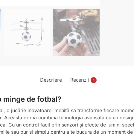
Descriere
Recenzii
0
p minge de fotbal?
al, o jucărie inovatoare, menită să transforme fiecare momen
vă. Această dronă combină tehnologia avansată cu un design in
uca. Cu un control facil prin senzori și efecte de lumini spe
amilie sau pur și simplu pentru a te bucura de un moment de r